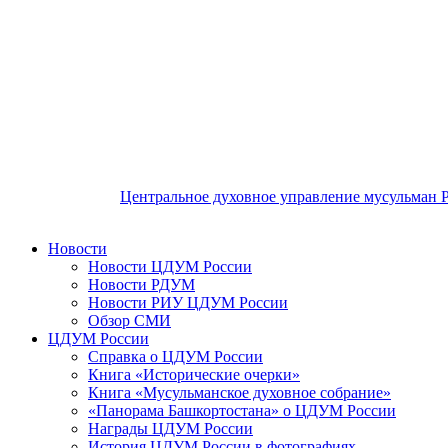
Центральное духовное управление мусульман 
Новости
Новости ЦДУМ России
Новости РДУМ
Новости РИУ ЦДУМ России
Обзор СМИ
ЦДУМ России
Справка о ЦДУМ России
Книга «Исторические очерки»
Книга «Мусульманское духовное собрание»
«Панорама Башкортостана» о ЦДУМ России
Награды ЦДУМ России
История ЦДУМ России в фотографиях