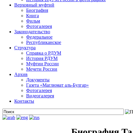
Верховный муфтий
Биография
Книга
Фильм
Фотогалерея
Законодательство
Федеральное
Республиканское
Структура
Справка о РДУМ
История РДУМ
Муфтии России
Мечети России
Архив
Документы
Газета «Маглюмат аль-Булгар»
Фотогалерея
Видеогалерея
Контакты
Биография Та