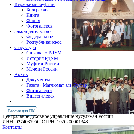
Верховный муфтий
Биография
Книга
Фильм
Фотогалерея
Законодательство
Федеральное
Республиканское
Структура
Справка о РДУМ
История РДУМ
Муфтии России
Мечети России
Архив
Документы
Газета «Маглюмат аль-Булгар»
Фотогалерея
Видеогалерея
Версия для ПК
Центральное духовное управление мусульман России
ИНН: 0274035950
ОГРН: 1020200001348
Контакты