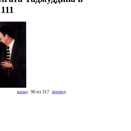
111
назад
90 из 317
вперед