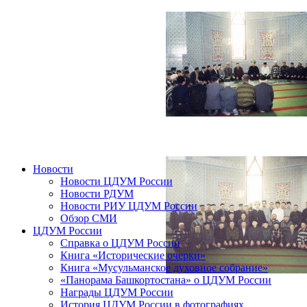
Новости
Новости ЦДУМ России
Новости РДУМ
Новости РИУ ЦДУМ России
Обзор СМИ
ЦДУМ России
Справка о ЦДУМ России
Книга «Исторические очерки»
Книга «Мусульманское духовное собрание»
«Панорама Башкортостана» о ЦДУМ России
Награды ЦДУМ России
История ЦДУМ России в фотографиях