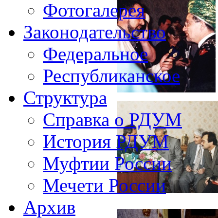
Фотогалерея
Законодательство
Федеральное
Республиканское
Структура
Справка о РДУМ
История РДУМ
Муфтии России
Мечети России
Архив