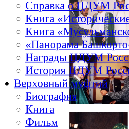
Справка о ЦДУМ Ро
Книга «Исторические
Книга «Мусульманско
«Панорама Башкорто
Награды ЦДУМ Росс
История ЦДУМ Росси
Верховный муфтий
Биография
Книга
Фильм