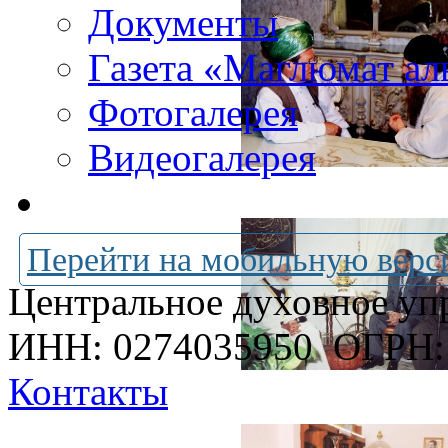
Документы
Газета «Маглюмат ал
Фотогалерея
Видеогалерея
Перейти на мобильную верс
Центральное духовное уп
ИНН: 0274035950
ОГРН:
Контакты