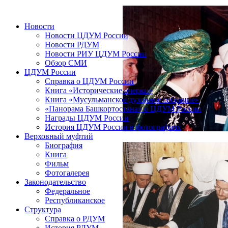
Новости
Новости ЦДУМ России
Новости РДУМ
Новости РИУ ЦДУМ России
Обзор СМИ
ЦДУМ России
Справка о ЦДУМ России
Книга «Исторические очерки»
Книга «Мусульманское духовное собрание»
«Панорама Башкортостана» о ЦДУМ России
Награды ЦДУМ России
История ЦДУМ России в фотографиях
Верховный муфтий
Биография
Книга
Фильм
Фотогалерея
Законодательство
Федеральное
Республиканское
Структура
Справка о РДУМ
История РДУМ