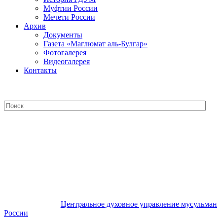
Муфтии России
Мечети России
Архив
Документы
Газета «Маглюмат аль-Булгар»
Фотогалерея
Видеогалерея
Контакты
Центральное духовное управление
мусульман России
Центральное духовное управление мусульман
России