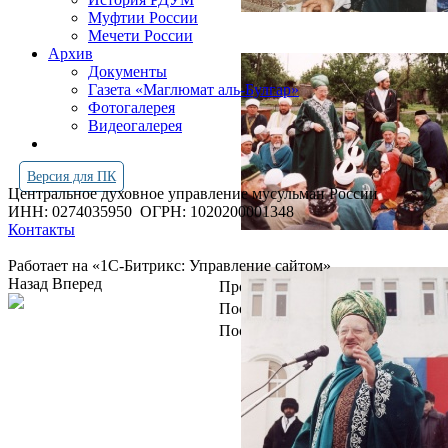
Муфтии России
Мечети России
Архив
Документы
Газета «Маглюмат аль-Булгар»
Фотогалерея
Видеогалерея
Версия для ПК
Центральное духовное управление мусульман России
ИНН: 0274035950
ОГРН: 1020200001348
Контакты
Работает на «1С-Битрикс: Управление сайтом»
Назад
Вперед
Просмотров всего:
4251467
Посетителей сегодня:
1955
Посетителей в онлайн:
15