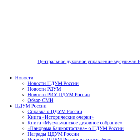
Центральное духовное управление мусульман 
Новости
Новости ЦДУМ России
Новости РДУМ
Новости РИУ ЦДУМ России
Обзор СМИ
ЦДУМ России
Справка о ЦДУМ России
Книга «Исторические очерки»
Книга «Мусульманское духовное собрание»
«Панорама Башкортостана» о ЦДУМ России
Награды ЦДУМ России
История ЦДУМ России в фотографиях