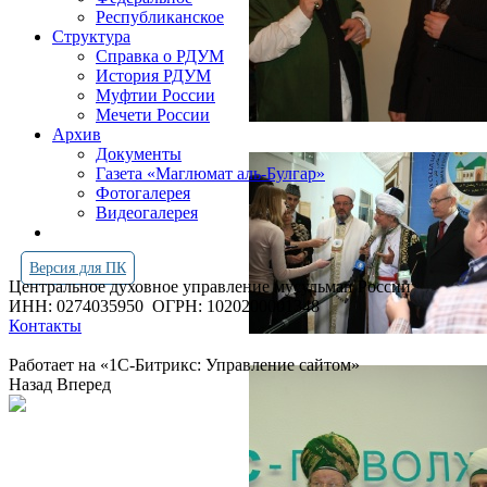
Республиканское
Структура
Справка о РДУМ
История РДУМ
Муфтии России
Мечети России
Архив
Документы
Газета «Маглюмат аль-Булгар»
Фотогалерея
Видеогалерея
Версия для ПК
Центральное духовное управление мусульман России
ИНН: 0274035950
ОГРН: 1020200001348
Контакты
Работает на «1С-Битрикс: Управление сайтом»
Назад
Вперед