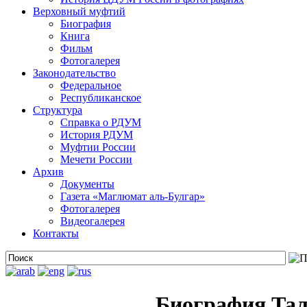
Верховный муфтий
Биография
Книга
Фильм
Фотогалерея
Законодательство
Федеральное
Республиканское
Структура
Справка о РДУМ
История РДУМ
Муфтии России
Мечети России
Архив
Документы
Газета «Маглюмат аль-Булгар»
Фотогалерея
Видеогалерея
Контакты
Биография Тал