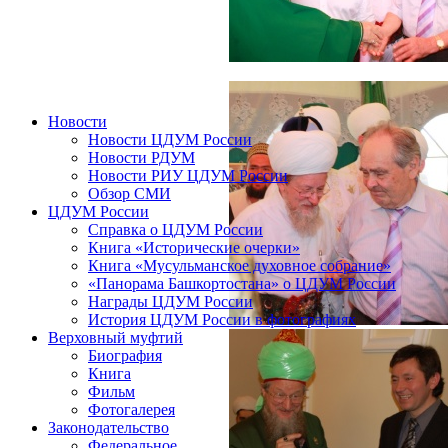
Новости
Новости ЦДУМ России
Новости РДУМ
Новости РИУ ЦДУМ России
Обзор СМИ
ЦДУМ России
Справка о ЦДУМ России
Книга «Исторические очерки»
Книга «Мусульманское духовное собрание»
«Панорама Башкортостана» о ЦДУМ России
Награды ЦДУМ России
История ЦДУМ России в фотографиях
Верховный муфтий
Биография
Книга
Фильм
Фотогалерея
Законодательство
Федеральное