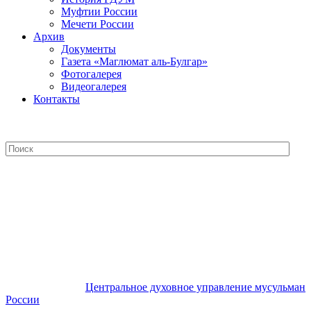
Муфтии России
Мечети России
Архив
Документы
Газета «Маглюмат аль-Булгар»
Фотогалерея
Видеогалерея
Контакты
Центральное духовное управление
мусульман России
Центральное духовное управление мусульман
России