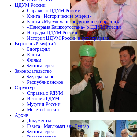
ЦДУМ России
Справка о ЦДУМ России
Книга «Исторические очерки»
Книга «Мусульманское духовное собрание»
«Панорама Башкортостана» о ЦДУМ России
Награды ЦДУМ России
История ЦДУМ России в фотографиях
Верховный муфтий
Биография
Книга
Фильм
Фотогалерея
Законодательство
Федеральное
Республиканское
Структура
Справка о РДУМ
История РДУМ
Муфтии России
Мечети России
Архив
Документы
Газета «Маглюмат аль-Булгар»
Фотогалерея