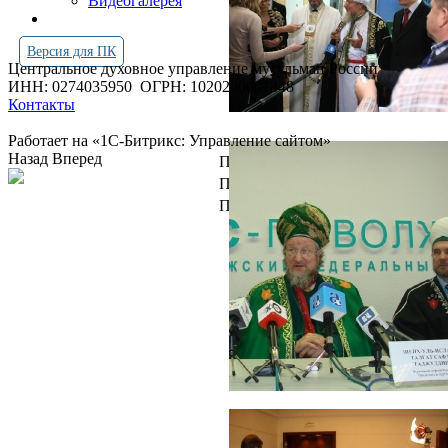
Видеогалерея
Версия для ПК
Центральное духовное управление мусульман России
ИНН: 0274035950
ОГРН: 1020200001348
Контакты
Работает на «1С-Битрикс: Управление сайтом»
Назад
Вперед
Просмотров всего:
4261886
Посетителей сегодня:
2128
Посетителей в онлайн:
31