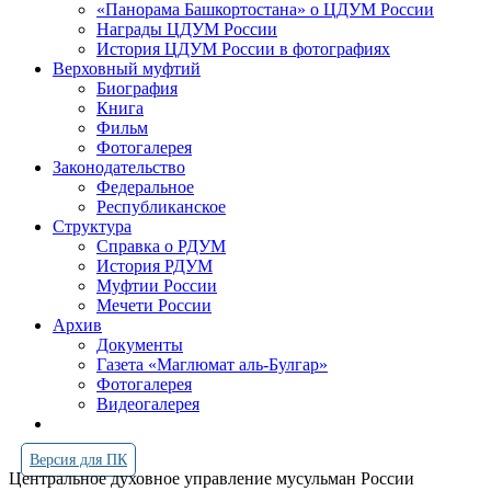
«Панорама Башкортостана» о ЦДУМ России
Награды ЦДУМ России
История ЦДУМ России в фотографиях
Верховный муфтий
Биография
Книга
Фильм
Фотогалерея
Законодательство
Федеральное
Республиканское
Структура
Справка о РДУМ
История РДУМ
Муфтии России
Мечети России
Архив
Документы
Газета «Маглюмат аль-Булгар»
Фотогалерея
Видеогалерея
Версия для ПК
Центральное духовное управление мусульман России