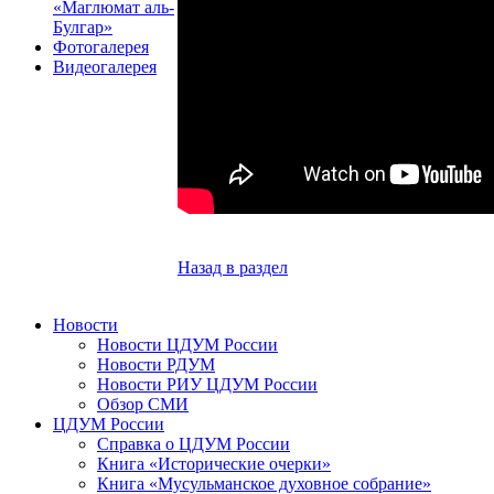
«Маглюмат аль-
Булгар»
Фотогалерея
Видеогалерея
Назад в раздел
Новости
Новости ЦДУМ России
Новости РДУМ
Новости РИУ ЦДУМ России
Обзор СМИ
ЦДУМ России
Справка о ЦДУМ России
Книга «Исторические очерки»
Книга «Мусульманское духовное собрание»