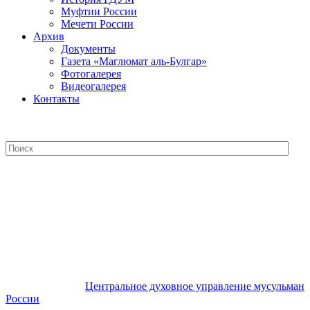
Муфтии России
Мечети России
Архив
Документы
Газета «Маглюмат аль-Булгар»
Фотогалерея
Видеогалерея
Контакты
Центральное духовное управление
мусульман России
Центральное духовное управление мусульман
России