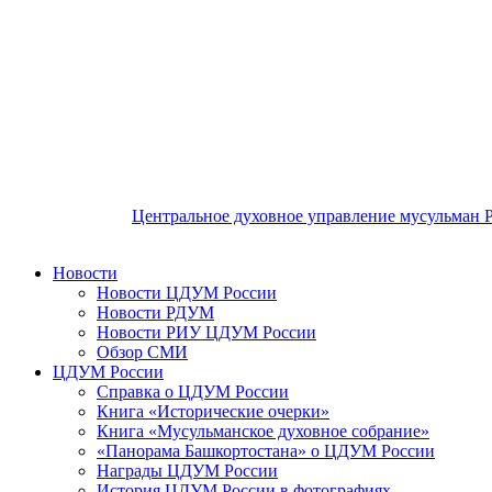
Центральное духовное управление мусульман 
Новости
Новости ЦДУМ России
Новости РДУМ
Новости РИУ ЦДУМ России
Обзор СМИ
ЦДУМ России
Справка о ЦДУМ России
Книга «Исторические очерки»
Книга «Мусульманское духовное собрание»
«Панорама Башкортостана» о ЦДУМ России
Награды ЦДУМ России
История ЦДУМ России в фотографиях