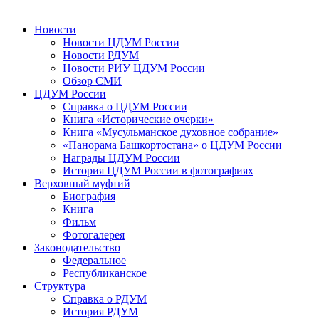
Новости
Новости ЦДУМ России
Новости РДУМ
Новости РИУ ЦДУМ России
Обзор СМИ
ЦДУМ России
Справка о ЦДУМ России
Книга «Исторические очерки»
Книга «Мусульманское духовное собрание»
«Панорама Башкортостана» о ЦДУМ России
Награды ЦДУМ России
История ЦДУМ России в фотографиях
Верховный муфтий
Биография
Книга
Фильм
Фотогалерея
Законодательство
Федеральное
Республиканское
Структура
Справка о РДУМ
История РДУМ