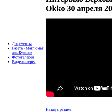
Okko 30 апреля 20
Документы
Газета «Маглюмат
аль-Булгар»
Фотогалерея
Видеогалерея
Назад в раздел