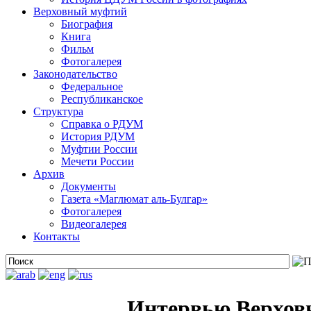
Верховный муфтий
Биография
Книга
Фильм
Фотогалерея
Законодательство
Федеральное
Республиканское
Структура
Справка о РДУМ
История РДУМ
Муфтии России
Мечети России
Архив
Документы
Газета «Маглюмат аль-Булгар»
Фотогалерея
Видеогалерея
Контакты
Интервью Верховн