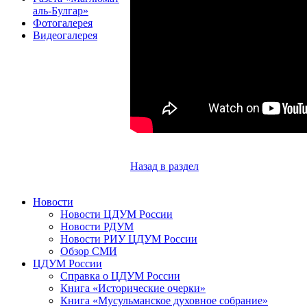
аль-Булгар»
Фотогалерея
Видеогалерея
Назад в раздел
Новости
Новости ЦДУМ России
Новости РДУМ
Новости РИУ ЦДУМ России
Обзор СМИ
ЦДУМ России
Справка о ЦДУМ России
Книга «Исторические очерки»
Книга «Мусульманское духовное собрание»