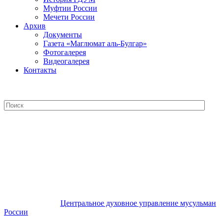
Муфтии России
Мечети России
Архив
Документы
Газета «Маглюмат аль-Булгар»
Фотогалерея
Видеогалерея
Контакты
Центральное духовное управление
мусульман России
Центральное духовное управление мусульман
России