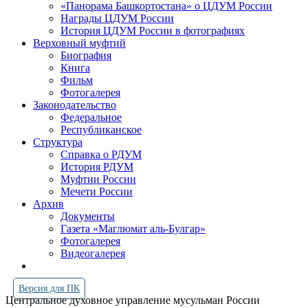
«Панорама Башкортостана» о ЦДУМ России
Награды ЦДУМ России
История ЦДУМ России в фотографиях
Верховный муфтий
Биография
Книга
Фильм
Фотогалерея
Законодательство
Федеральное
Республиканское
Структура
Справка о РДУМ
История РДУМ
Муфтии России
Мечети России
Архив
Документы
Газета «Маглюмат аль-Булгар»
Фотогалерея
Видеогалерея
Версия для ПК
Центральное духовное управление мусульман России