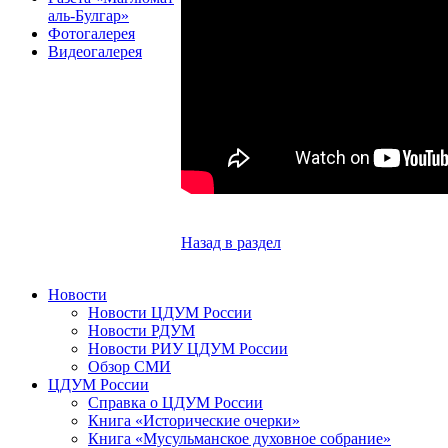
аль-Булгар»
Фотогалерея
Видеогалерея
Назад в раздел
Новости
Новости ЦДУМ России
Новости РДУМ
Новости РИУ ЦДУМ России
Обзор СМИ
ЦДУМ России
Справка о ЦДУМ России
Книга «Исторические очерки»
Книга «Мусульманское духовное собрание»