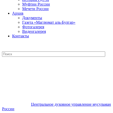
Муфтии России
Мечети России
Архив
Документы
Газета «Маглюмат аль-Булгар»
Фотогалерея
Видеогалерея
Контакты
Центральное духовное управление
мусульман России
Центральное духовное управление мусульман
России