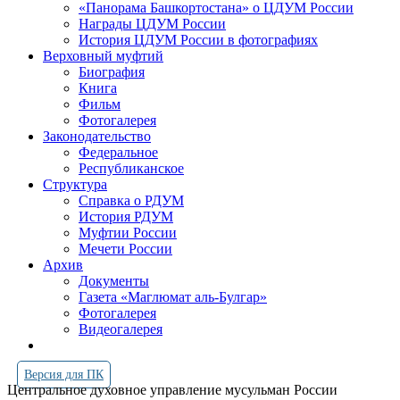
«Панорама Башкортостана» о ЦДУМ России
Награды ЦДУМ России
История ЦДУМ России в фотографиях
Верховный муфтий
Биография
Книга
Фильм
Фотогалерея
Законодательство
Федеральное
Республиканское
Структура
Справка о РДУМ
История РДУМ
Муфтии России
Мечети России
Архив
Документы
Газета «Маглюмат аль-Булгар»
Фотогалерея
Видеогалерея
Версия для ПК
Центральное духовное управление мусульман России