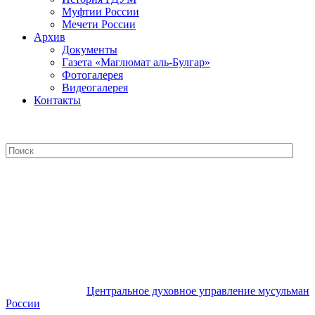
Муфтии России
Мечети России
Архив
Документы
Газета «Маглюмат аль-Булгар»
Фотогалерея
Видеогалерея
Контакты
Центральное духовное управление
мусульман России
Центральное духовное управление мусульман
России