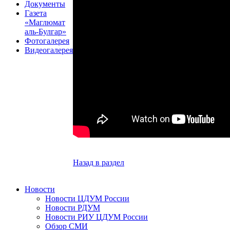
Документы
Газета
«Маглюмат
аль-Булгар»
Фотогалерея
Видеогалерея
Назад в раздел
Новости
Новости ЦДУМ России
Новости РДУМ
Новости РИУ ЦДУМ России
Обзор СМИ