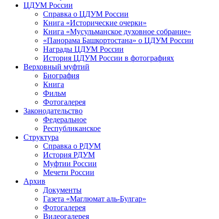
ЦДУМ России
Справка о ЦДУМ России
Книга «Исторические очерки»
Книга «Мусульманское духовное собрание»
«Панорама Башкортостана» о ЦДУМ России
Награды ЦДУМ России
История ЦДУМ России в фотографиях
Верховный муфтий
Биография
Книга
Фильм
Фотогалерея
Законодательство
Федеральное
Республиканское
Структура
Справка о РДУМ
История РДУМ
Муфтии России
Мечети России
Архив
Документы
Газета «Маглюмат аль-Булгар»
Фотогалерея
Видеогалерея