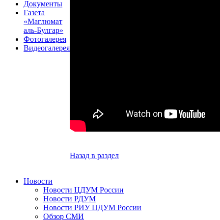
Документы
Газета
«Маглюмат
аль-Булгар»
Фотогалерея
Видеогалерея
Назад в раздел
Новости
Новости ЦДУМ России
Новости РДУМ
Новости РИУ ЦДУМ России
Обзор СМИ