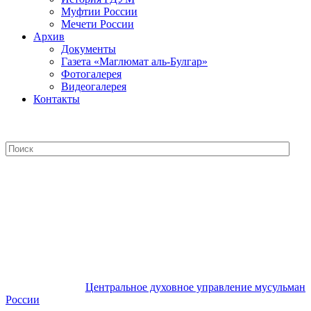
Муфтии России
Мечети России
Архив
Документы
Газета «Маглюмат аль-Булгар»
Фотогалерея
Видеогалерея
Контакты
Центральное духовное управление
мусульман России
Центральное духовное управление мусульман
России