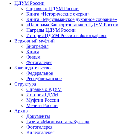
ЦДУМ России
Справка о ЦДУМ России
Книга «Исторические очерки»
Книга «Мусульманское духовное собрание»
«Панорама Башкортостана» о ЦДУМ России
Награды ЦДУМ России
История ЦДУМ России в фотографиях
Верховный муфтий
Биография
Книга
Фильм
Фотогалерея
Законодательство
Федеральное
Республиканское
Структура
Справка о РДУМ
История РДУМ
Муфтии России
Мечети России
Архив
Документы
Газета «Маглюмат аль-Булгар»
Фотогалерея
Видеогалерея