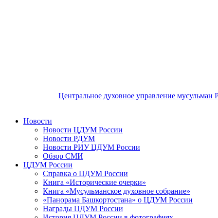
Центральное духовное управление мусульман 
Новости
Новости ЦДУМ России
Новости РДУМ
Новости РИУ ЦДУМ России
Обзор СМИ
ЦДУМ России
Справка о ЦДУМ России
Книга «Исторические очерки»
Книга «Мусульманское духовное собрание»
«Панорама Башкортостана» о ЦДУМ России
Награды ЦДУМ России
История ЦДУМ России в фотографиях