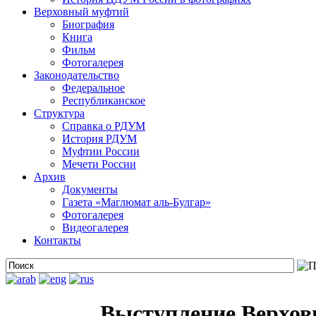
Верховный муфтий
Биография
Книга
Фильм
Фотогалерея
Законодательство
Федеральное
Республиканское
Структура
Справка о РДУМ
История РДУМ
Муфтии России
Мечети России
Архив
Документы
Газета «Маглюмат аль-Булгар»
Фотогалерея
Видеогалерея
Контакты
Выступление Верховн