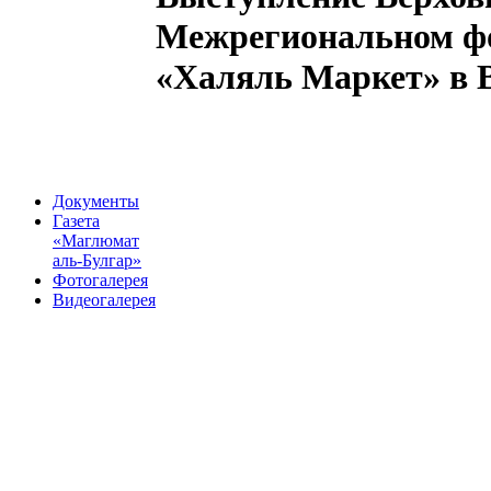
Межрегиональном ф
«Халяль Маркет» в В
Документы
Газета
«Маглюмат
аль-Булгар»
Фотогалерея
Видеогалерея