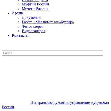
Муфтии России
Мечети России
Архив
Документы
Газета «Маглюмат аль-Булгар»
Фотогалерея
Видеогалерея
Контакты
Центральное духовное управление
мусульман России
Центральное духовное управление мусульман
России