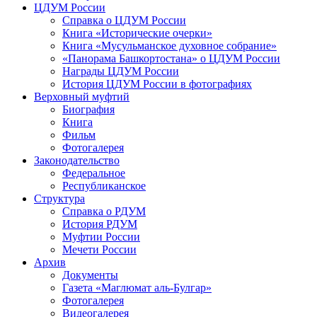
ЦДУМ России
Справка о ЦДУМ России
Книга «Исторические очерки»
Книга «Мусульманское духовное собрание»
«Панорама Башкортостана» о ЦДУМ России
Награды ЦДУМ России
История ЦДУМ России в фотографиях
Верховный муфтий
Биография
Книга
Фильм
Фотогалерея
Законодательство
Федеральное
Республиканское
Структура
Справка о РДУМ
История РДУМ
Муфтии России
Мечети России
Архив
Документы
Газета «Маглюмат аль-Булгар»
Фотогалерея
Видеогалерея