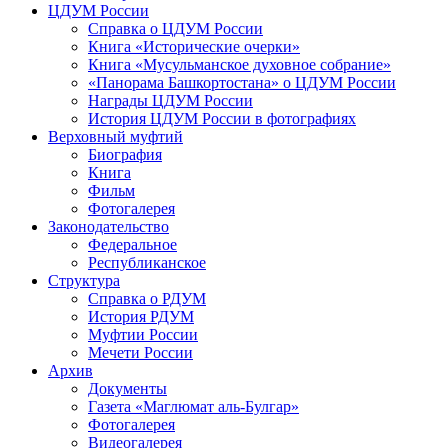
ЦДУМ России
Справка о ЦДУМ России
Книга «Исторические очерки»
Книга «Мусульманское духовное собрание»
«Панорама Башкортостана» о ЦДУМ России
Награды ЦДУМ России
История ЦДУМ России в фотографиях
Верховный муфтий
Биография
Книга
Фильм
Фотогалерея
Законодательство
Федеральное
Республиканское
Структура
Справка о РДУМ
История РДУМ
Муфтии России
Мечети России
Архив
Документы
Газета «Маглюмат аль-Булгар»
Фотогалерея
Видеогалерея