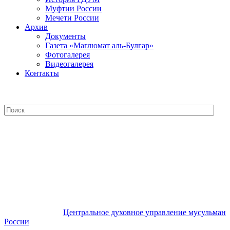
Муфтии России
Мечети России
Архив
Документы
Газета «Маглюмат аль-Булгар»
Фотогалерея
Видеогалерея
Контакты
Центральное духовное управление
мусульман России
Центральное духовное управление мусульман
России