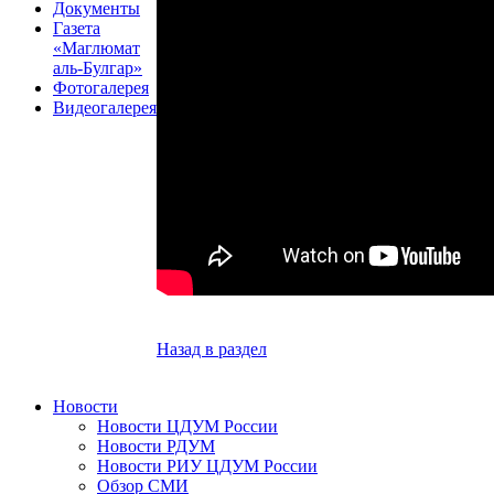
Документы
Газета
«Маглюмат
аль-Булгар»
Фотогалерея
Видеогалерея
Назад в раздел
Новости
Новости ЦДУМ России
Новости РДУМ
Новости РИУ ЦДУМ России
Обзор СМИ