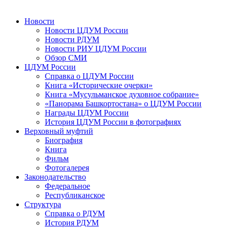
Новости
Новости ЦДУМ России
Новости РДУМ
Новости РИУ ЦДУМ России
Обзор СМИ
ЦДУМ России
Справка о ЦДУМ России
Книга «Исторические очерки»
Книга «Мусульманское духовное собрание»
«Панорама Башкортостана» о ЦДУМ России
Награды ЦДУМ России
История ЦДУМ России в фотографиях
Верховный муфтий
Биография
Книга
Фильм
Фотогалерея
Законодательство
Федеральное
Республиканское
Структура
Справка о РДУМ
История РДУМ