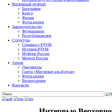
Верховный муфтий
Биография
Книга
Фильм
Фотогалерея
Законодательство
Федеральное
Республиканское
Структура
Справка о РДУМ
История РДУМ
Муфтии России
Мечети России
Архив
Документы
Газета «Маглюмат аль-Булгар»
Фотогалерея
Видеогалерея
Контакты
Интервью Верховно