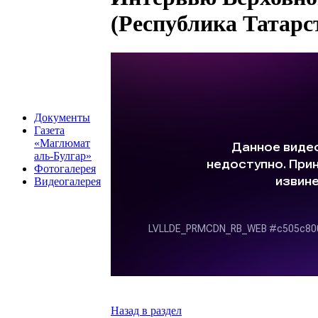
(Республика Татарст
Документы
Газета
«Маглюмат
аль-Булгар»
Фотогалерея
Видеогалерея
Назад в раздел