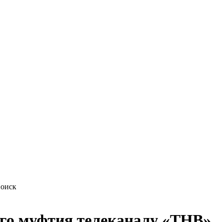
го муфтия телеканалу «ТНВ»