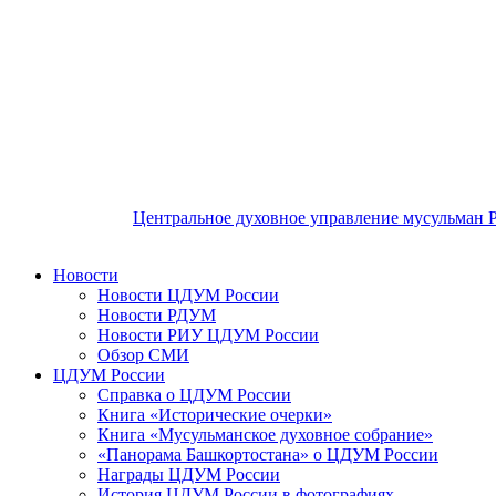
Центральное духовное управление мусульман 
Новости
Новости ЦДУМ России
Новости РДУМ
Новости РИУ ЦДУМ России
Обзор СМИ
ЦДУМ России
Справка о ЦДУМ России
Книга «Исторические очерки»
Книга «Мусульманское духовное собрание»
«Панорама Башкортостана» о ЦДУМ России
Награды ЦДУМ России
История ЦДУМ России в фотографиях