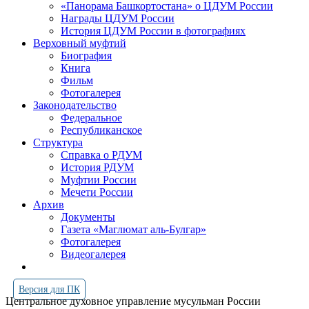
«Панорама Башкортостана» о ЦДУМ России
Награды ЦДУМ России
История ЦДУМ России в фотографиях
Верховный муфтий
Биография
Книга
Фильм
Фотогалерея
Законодательство
Федеральное
Республиканское
Структура
Справка о РДУМ
История РДУМ
Муфтии России
Мечети России
Архив
Документы
Газета «Маглюмат аль-Булгар»
Фотогалерея
Видеогалерея
Версия для ПК
Центральное духовное управление мусульман России