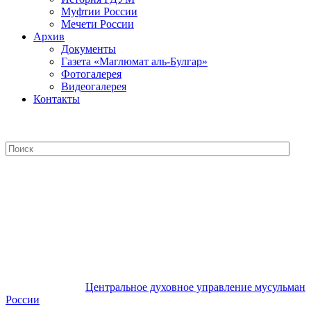
Муфтии России
Мечети России
Архив
Документы
Газета «Маглюмат аль-Булгар»
Фотогалерея
Видеогалерея
Контакты
Центральное духовное управление
мусульман России
Центральное духовное управление мусульман
России