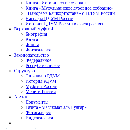
Книга «Исторические очерки»
Книга «Мусульманское духовное собрание»
«Панорама Башкортостана» о ЦДУМ России
Награды ЦДУМ России
История ЦДУМ России в фотографиях
Верховный муфтий
Биография
Книга
Фильм
Фотогалерея
Законодательство
Федеральное
Республиканское
Структура
Справка о РДУМ
История РДУМ
Муфтии России
Мечети России
Архив
Документы
Газета «Маглюмат аль-Булгар»
Фотогалерея
Видеогалерея