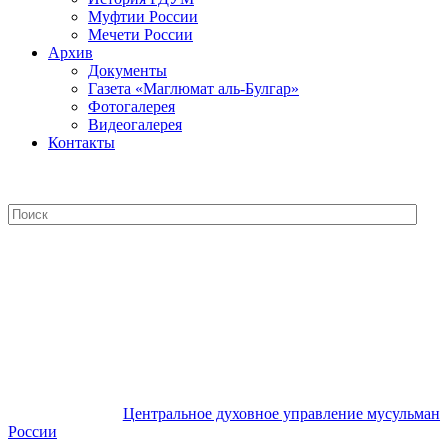
Муфтии России
Мечети России
Архив
Документы
Газета «Маглюмат аль-Булгар»
Фотогалерея
Видеогалерея
Контакты
Центральное духовное управление
мусульман России
Центральное духовное управление мусульман
России