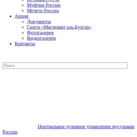
Муфтии России
Мечети России
Архив
Документы
Газета «Маглюмат аль-Булгар»
Фотогалерея
Видеогалерея
Контакты
Центральное духовное управление
мусульман России
Центральное духовное управление мусульман
России