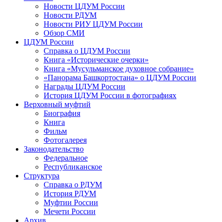
Новости ЦДУМ России
Новости РДУМ
Новости РИУ ЦДУМ России
Обзор СМИ
ЦДУМ России
Справка о ЦДУМ России
Книга «Исторические очерки»
Книга «Мусульманское духовное собрание»
«Панорама Башкортостана» о ЦДУМ России
Награды ЦДУМ России
История ЦДУМ России в фотографиях
Верховный муфтий
Биография
Книга
Фильм
Фотогалерея
Законодательство
Федеральное
Республиканское
Структура
Справка о РДУМ
История РДУМ
Муфтии России
Мечети России
Архив