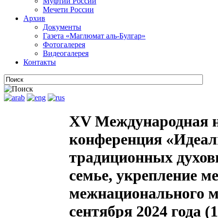
Муфтии России
Мечети России
Архив
Документы
Газета «Маглюмат аль-Булгар»
Фотогалерея
Видеогалерея
Контакты
XV Международная н
конференция «Идеал
традиционных духов
семье, укрепление м
межнационального ми
сентября 2024 года (1