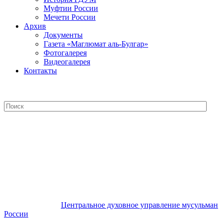
Муфтии России
Мечети России
Архив
Документы
Газета «Маглюмат аль-Булгар»
Фотогалерея
Видеогалерея
Контакты
Центральное духовное управление
мусульман России
Центральное духовное управление мусульман
России