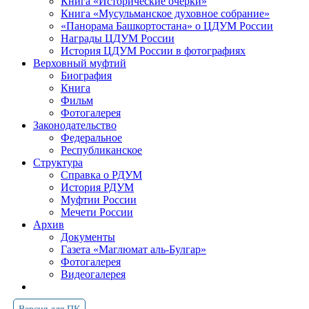
Книга «Исторические очерки»
Книга «Мусульманское духовное собрание»
«Панорама Башкортостана» о ЦДУМ России
Награды ЦДУМ России
История ЦДУМ России в фотографиях
Верховный муфтий
Биография
Книга
Фильм
Фотогалерея
Законодательство
Федеральное
Республиканское
Структура
Справка о РДУМ
История РДУМ
Муфтии России
Мечети России
Архив
Документы
Газета «Маглюмат аль-Булгар»
Фотогалерея
Видеогалерея