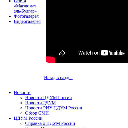
Газета
«Маглюмат
аль-Булгар»
Фотогалерея
Видеогалерея
Назад в раздел
Новости
Новости ЦДУМ России
Новости РДУМ
Новости РИУ ЦДУМ России
Обзор СМИ
ЦДУМ России
Справка о ЦДУМ России