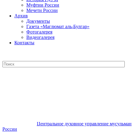
Муфтии России
Мечети России
Архив
Документы
Газета «Маглюмат аль-Булгар»
Фотогалерея
Видеогалерея
Контакты
Центральное духовное управление
мусульман России
Центральное духовное управление мусульман
России