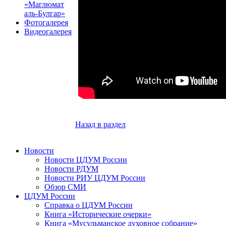
«Маглюмат
аль-Булгар»
Фотогалерея
Видеогалерея
Назад в раздел
Новости
Новости ЦДУМ России
Новости РДУМ
Новости РИУ ЦДУМ России
Обзор СМИ
ЦДУМ России
Справка о ЦДУМ России
Книга «Исторические очерки»
Книга «Мусульманское духовное собрание»