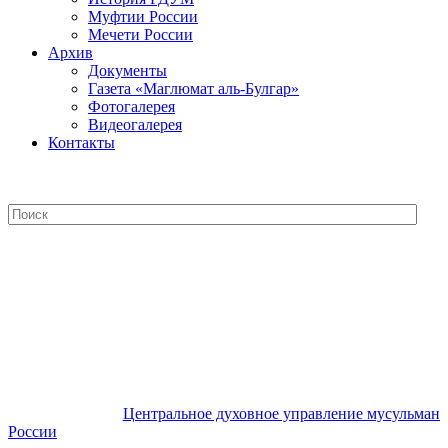
Муфтии России
Мечети России
Архив
Документы
Газета «Маглюмат аль-Булгар»
Фотогалерея
Видеогалерея
Контакты
Центральное духовное управление
мусульман России
Центральное духовное управление мусульман
России