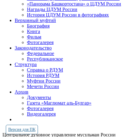
«Панорама Башкортостана» о ЦДУМ России
Награды ЦДУМ России
История ЦДУМ России в фотографиях
Верховный муфтий
Биография
Книга
Фильм
Фотогалерея
Законодательство
Федеральное
Республиканское
Структура
Справка о РДУМ
История РДУМ
Муфтии России
Мечети России
Архив
Документы
Газета «Маглюмат аль-Булгар»
Фотогалерея
Видеогалерея
Версия для ПК
Центральное духовное управление мусульман России