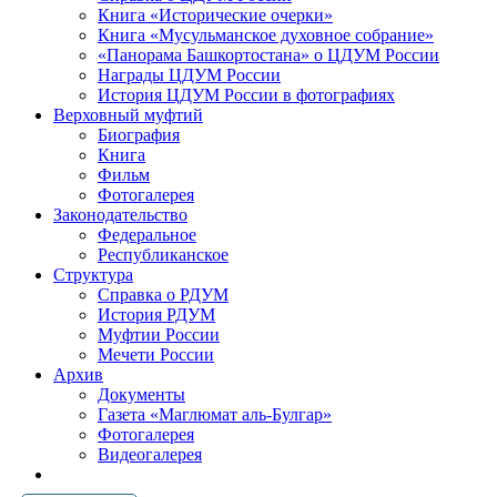
Книга «Исторические очерки»
Книга «Мусульманское духовное собрание»
«Панорама Башкортостана» о ЦДУМ России
Награды ЦДУМ России
История ЦДУМ России в фотографиях
Верховный муфтий
Биография
Книга
Фильм
Фотогалерея
Законодательство
Федеральное
Республиканское
Структура
Справка о РДУМ
История РДУМ
Муфтии России
Мечети России
Архив
Документы
Газета «Маглюмат аль-Булгар»
Фотогалерея
Видеогалерея