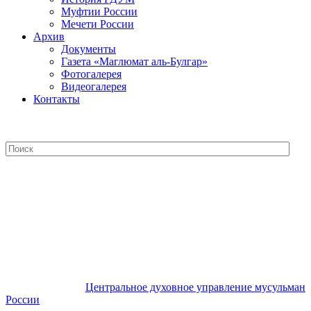
Муфтии России
Мечети России
Архив
Документы
Газета «Маглюмат аль-Булгар»
Фотогалерея
Видеогалерея
Контакты
Центральное духовное управление
мусульман России
Центральное духовное управление мусульман
России