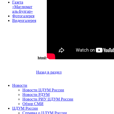
Газета
«Маглюмат
аль-Булгар»
Фотогалерея
Видеогалерея
html:
Назад в раздел
Новости
Новости ЦДУМ России
Новости РДУМ
Новости РИУ ЦДУМ России
Обзор СМИ
ЦДУМ России
Справка о ЦДУМ России