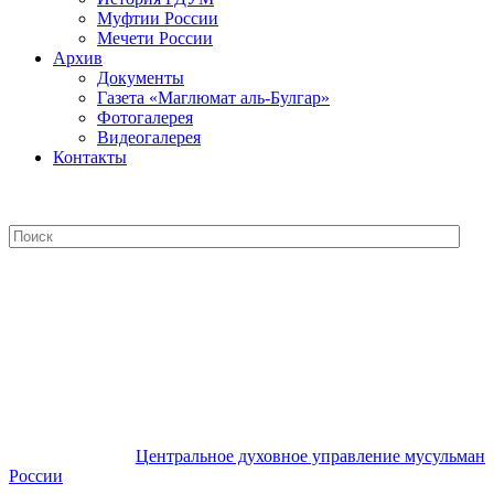
Муфтии России
Мечети России
Архив
Документы
Газета «Маглюмат аль-Булгар»
Фотогалерея
Видеогалерея
Контакты
Центральное духовное управление
мусульман России
Центральное духовное управление мусульман
России