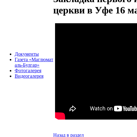
церкви в Уфе 16 м
Документы
Газета «Маглюмат
аль-Булгар»
Фотогалерея
Видеогалерея
Назад в раздел