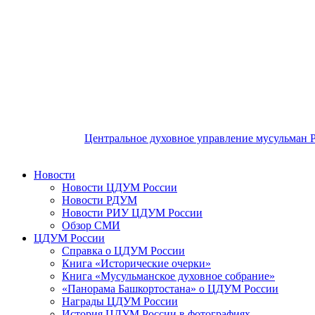
Центральное духовное управление мусульман 
Новости
Новости ЦДУМ России
Новости РДУМ
Новости РИУ ЦДУМ России
Обзор СМИ
ЦДУМ России
Справка о ЦДУМ России
Книга «Исторические очерки»
Книга «Мусульманское духовное собрание»
«Панорама Башкортостана» о ЦДУМ России
Награды ЦДУМ России
История ЦДУМ России в фотографиях