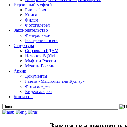
Верховный муфтий
Биография
Книга
Фильм
Фотогалерея
Законодательство
Федеральное
Республиканское
Структура
Справка о РДУМ
История РДУМ
Муфтии России
Мечети России
Архив
Документы
Газета «Маглюмат аль-Булгар»
Фотогалерея
Видеогалерея
Контакты
Закладка первого 