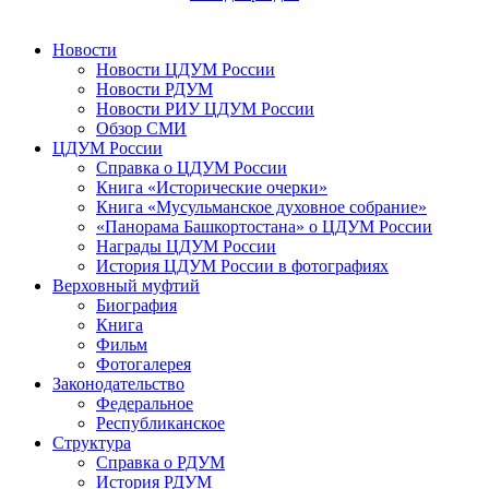
Новости
Новости ЦДУМ России
Новости РДУМ
Новости РИУ ЦДУМ России
Обзор СМИ
ЦДУМ России
Справка о ЦДУМ России
Книга «Исторические очерки»
Книга «Мусульманское духовное собрание»
«Панорама Башкортостана» о ЦДУМ России
Награды ЦДУМ России
История ЦДУМ России в фотографиях
Верховный муфтий
Биография
Книга
Фильм
Фотогалерея
Законодательство
Федеральное
Республиканское
Структура
Справка о РДУМ
История РДУМ