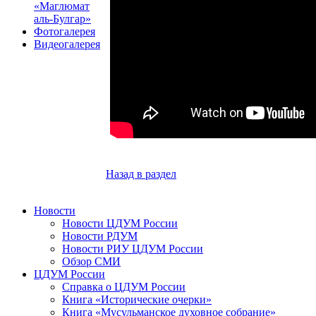
«Маглюмат
аль-Булгар»
Фотогалерея
Видеогалерея
Назад в раздел
Новости
Новости ЦДУМ России
Новости РДУМ
Новости РИУ ЦДУМ России
Обзор СМИ
ЦДУМ России
Справка о ЦДУМ России
Книга «Исторические очерки»
Книга «Мусульманское духовное собрание»