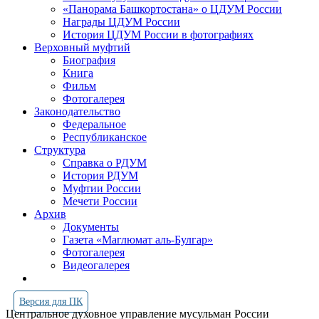
«Панорама Башкортостана» о ЦДУМ России
Награды ЦДУМ России
История ЦДУМ России в фотографиях
Верховный муфтий
Биография
Книга
Фильм
Фотогалерея
Законодательство
Федеральное
Республиканское
Структура
Справка о РДУМ
История РДУМ
Муфтии России
Мечети России
Архив
Документы
Газета «Маглюмат аль-Булгар»
Фотогалерея
Видеогалерея
Версия для ПК
Центральное духовное управление мусульман России