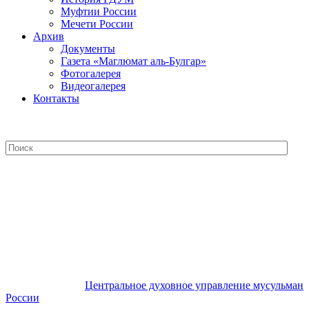
Муфтии России
Мечети России
Архив
Документы
Газета «Маглюмат аль-Булгар»
Фотогалерея
Видеогалерея
Контакты
Центральное духовное управление
мусульман России
Центральное духовное управление мусульман
России