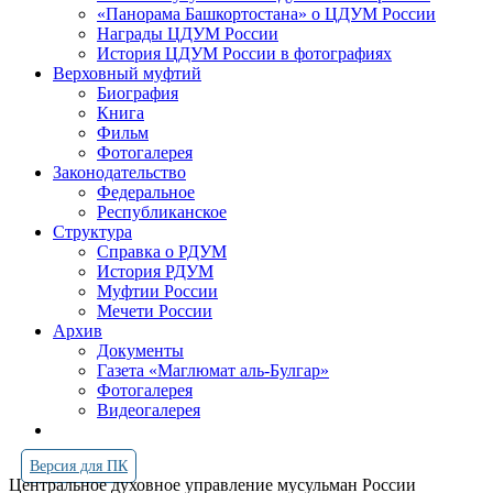
«Панорама Башкортостана» о ЦДУМ России
Награды ЦДУМ России
История ЦДУМ России в фотографиях
Верховный муфтий
Биография
Книга
Фильм
Фотогалерея
Законодательство
Федеральное
Республиканское
Структура
Справка о РДУМ
История РДУМ
Муфтии России
Мечети России
Архив
Документы
Газета «Маглюмат аль-Булгар»
Фотогалерея
Видеогалерея
Версия для ПК
Центральное духовное управление мусульман России