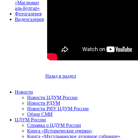
«Маглюмат
аль-Булгар»
Фотогалерея
Видеогалерея
Назад в раздел
Новости
Новости ЦДУМ России
Новости РДУМ
Новости РИУ ЦДУМ России
Обзор СМИ
ЦДУМ России
Справка о ЦДУМ России
Книга «Исторические очерки»
Книга «Мусульманское духовное собрание»