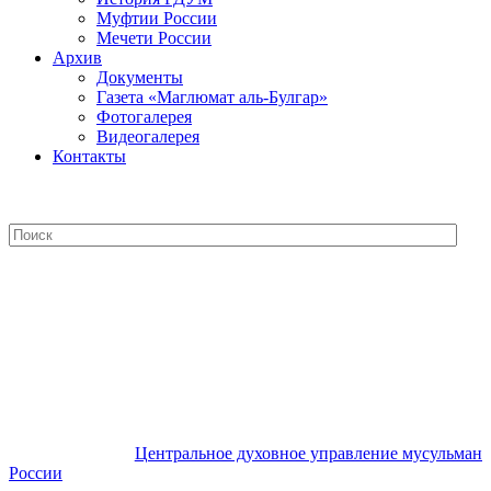
Муфтии России
Мечети России
Архив
Документы
Газета «Маглюмат аль-Булгар»
Фотогалерея
Видеогалерея
Контакты
Центральное духовное управление
мусульман России
Центральное духовное управление мусульман
России