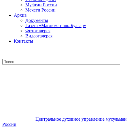
Муфтии России
Мечети России
Архив
Документы
Газета «Маглюмат аль-Булгар»
Фотогалерея
Видеогалерея
Контакты
Центральное духовное управление
мусульман России
Центральное духовное управление мусульман
России