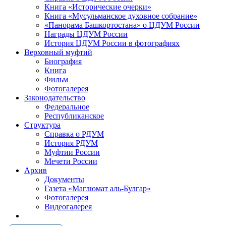
Книга «Исторические очерки»
Книга «Мусульманское духовное собрание»
«Панорама Башкортостана» о ЦДУМ России
Награды ЦДУМ России
История ЦДУМ России в фотографиях
Верховный муфтий
Биография
Книга
Фильм
Фотогалерея
Законодательство
Федеральное
Республиканское
Структура
Справка о РДУМ
История РДУМ
Муфтии России
Мечети России
Архив
Документы
Газета «Маглюмат аль-Булгар»
Фотогалерея
Видеогалерея