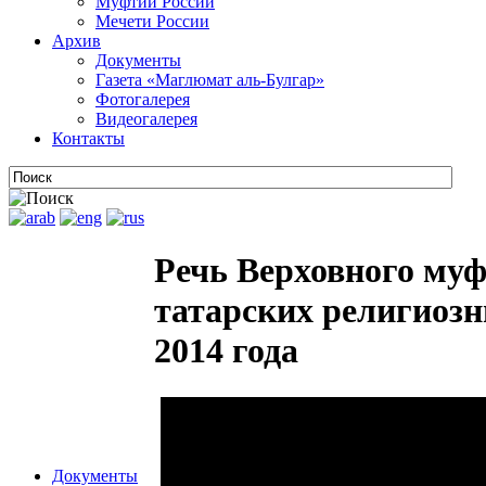
Муфтии России
Мечети России
Архив
Документы
Газета «Маглюмат аль-Булгар»
Фотогалерея
Видеогалерея
Контакты
Речь Верховного муф
татарских религиозн
2014 года
Документы