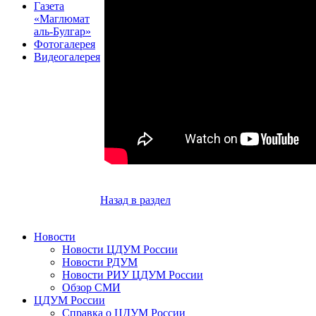
Газета
«Маглюмат
аль-Булгар»
Фотогалерея
Видеогалерея
Назад в раздел
Новости
Новости ЦДУМ России
Новости РДУМ
Новости РИУ ЦДУМ России
Обзор СМИ
ЦДУМ России
Справка о ЦДУМ России