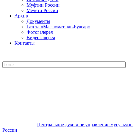
Муфтии России
Мечети России
Архив
Документы
Газета «Маглюмат аль-Булгар»
Фотогалерея
Видеогалерея
Контакты
Центральное духовное управление
мусульман России
Центральное духовное управление мусульман
России