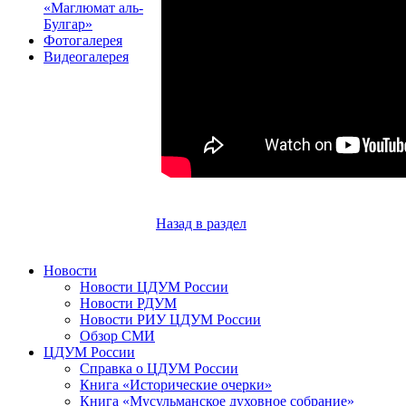
«Маглюмат аль-
Булгар»
Фотогалерея
Видеогалерея
Назад в раздел
Новости
Новости ЦДУМ России
Новости РДУМ
Новости РИУ ЦДУМ России
Обзор СМИ
ЦДУМ России
Справка о ЦДУМ России
Книга «Исторические очерки»
Книга «Мусульманское духовное собрание»