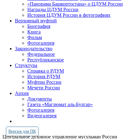
«Панорама Башкортостана» о ЦДУМ России
Награды ЦДУМ России
История ЦДУМ России в фотографиях
Верховный муфтий
Биография
Книга
Фильм
Фотогалерея
Законодательство
Федеральное
Республиканское
Структура
Справка о РДУМ
История РДУМ
Муфтии России
Мечети России
Архив
Документы
Газета «Маглюмат аль-Булгар»
Фотогалерея
Видеогалерея
Версия для ПК
Центральное духовное управление мусульман России