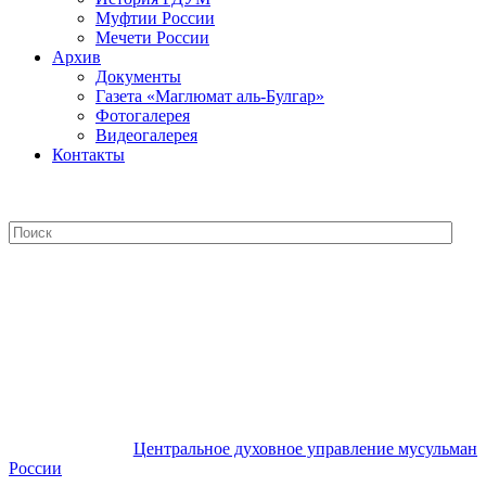
Муфтии России
Мечети России
Архив
Документы
Газета «Маглюмат аль-Булгар»
Фотогалерея
Видеогалерея
Контакты
Центральное духовное управление
мусульман России
Центральное духовное управление мусульман
России