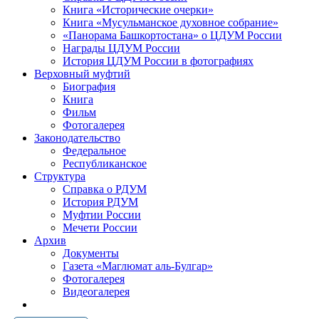
Книга «Исторические очерки»
Книга «Мусульманское духовное собрание»
«Панорама Башкортостана» о ЦДУМ России
Награды ЦДУМ России
История ЦДУМ России в фотографиях
Верховный муфтий
Биография
Книга
Фильм
Фотогалерея
Законодательство
Федеральное
Республиканское
Структура
Справка о РДУМ
История РДУМ
Муфтии России
Мечети России
Архив
Документы
Газета «Маглюмат аль-Булгар»
Фотогалерея
Видеогалерея