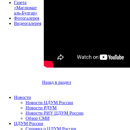
Газета
«Маглюмат
аль-Булгар»
Фотогалерея
Видеогалерея
Назад в раздел
Новости
Новости ЦДУМ России
Новости РДУМ
Новости РИУ ЦДУМ России
Обзор СМИ
ЦДУМ России
Справка о ЦДУМ России