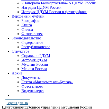
«Панорама Башкортостана» о ЦДУМ России
Награды ЦДУМ России
История ЦДУМ России в фотографиях
Верховный муфтий
Биография
Книга
Фильм
Фотогалерея
Законодательство
Федеральное
Республиканское
Структура
Справка о РДУМ
История РДУМ
Муфтии России
Мечети России
Архив
Документы
Газета «Маглюмат аль-Булгар»
Фотогалерея
Видеогалерея
Версия для ПК
Центральное духовное управление мусульман России