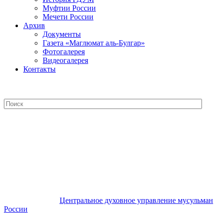
Муфтии России
Мечети России
Архив
Документы
Газета «Маглюмат аль-Булгар»
Фотогалерея
Видеогалерея
Контакты
Центральное духовное управление
мусульман России
Центральное духовное управление мусульман
России