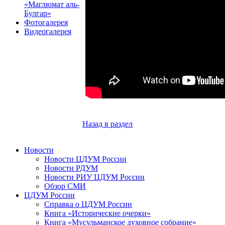
«Маглюмат аль-
Булгар»
Фотогалерея
Видеогалерея
Назад в раздел
Новости
Новости ЦДУМ России
Новости РДУМ
Новости РИУ ЦДУМ России
Обзор СМИ
ЦДУМ России
Справка о ЦДУМ России
Книга «Исторические очерки»
Книга «Мусульманское духовное собрание»