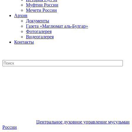
Муфтии России
Мечети России
Архив
Документы
Газета «Маглюмат аль-Булгар»
Фотогалерея
Видеогалерея
Контакты
Центральное духовное управление
мусульман России
Центральное духовное управление мусульман
России