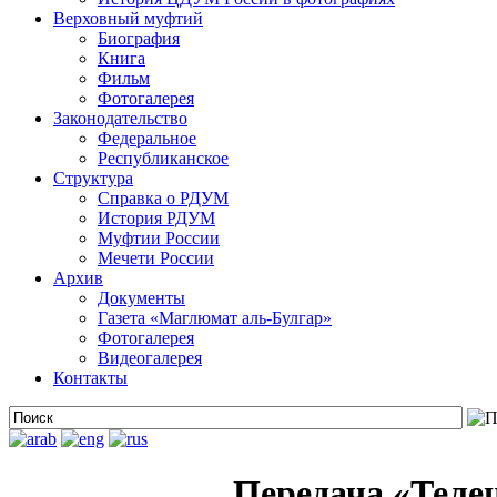
Верховный муфтий
Биография
Книга
Фильм
Фотогалерея
Законодательство
Федеральное
Республиканское
Структура
Справка о РДУМ
История РДУМ
Муфтии России
Мечети России
Архив
Документы
Газета «Маглюмат аль-Булгар»
Фотогалерея
Видеогалерея
Контакты
Передача «Телец