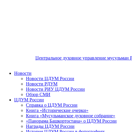
Центральное духовное управление мусульман 
Новости
Новости ЦДУМ России
Новости РДУМ
Новости РИУ ЦДУМ России
Обзор СМИ
ЦДУМ России
Справка о ЦДУМ России
Книга «Исторические очерки»
Книга «Мусульманское духовное собрание»
«Панорама Башкортостана» о ЦДУМ России
Награды ЦДУМ России
История ЦДУМ России в фотографиях