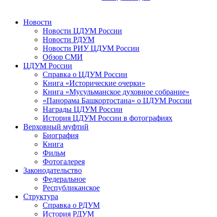
Новости
Новости ЦДУМ России
Новости РДУМ
Новости РИУ ЦДУМ России
Обзор СМИ
ЦДУМ России
Справка о ЦДУМ России
Книга «Исторические очерки»
Книга «Мусульманское духовное собрание»
«Панорама Башкортостана» о ЦДУМ России
Награды ЦДУМ России
История ЦДУМ России в фотографиях
Верховный муфтий
Биография
Книга
Фильм
Фотогалерея
Законодательство
Федеральное
Республиканское
Структура
Справка о РДУМ
История РДУМ