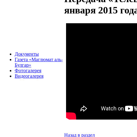
января 2015 год
Документы
Газета «Маглюмат аль-
Булгар»
Фотогалерея
Видеогалерея
Назад в раздел