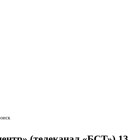
ентр» (телеканал «БСТ») 13