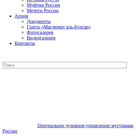
Муфтии России
Мечети России
Архив
Документы
Газета «Маглюмат аль-Булгар»
Фотогалерея
Видеогалерея
Контакты
Центральное духовное управление
мусульман России
Центральное духовное управление мусульман
России