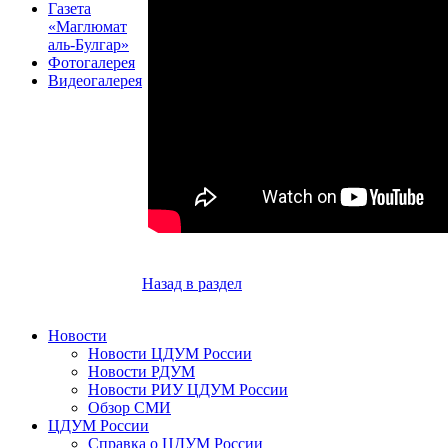
Газета
«Маглюмат
аль-Булгар»
Фотогалерея
Видеогалерея
Назад в раздел
Новости
Новости ЦДУМ России
Новости РДУМ
Новости РИУ ЦДУМ России
Обзор СМИ
ЦДУМ России
Справка о ЦДУМ России