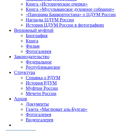
Книга «Исторические очерки»
Книга «Мусульманское духовное собрание»
«Панорама Башкортостана» о ЦДУМ России
Награды ЦДУМ России
История ЦДУМ России в фотографиях
Верховный муфтий
Биография
Книга
Фильм
Фотогалерея
Законодательство
Федеральное
Республиканское
Структура
Справка о РДУМ
История РДУМ
Муфтии России
Мечети России
Архив
Документы
Газета «Маглюмат аль-Булгар»
Фотогалерея
Видеогалерея