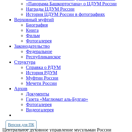
«Панорама Башкортостана» о ЦДУМ России
Награды ЦДУМ России
История ЦДУМ России в фотографиях
Верховный муфтий
Биография
Книга
Фильм
Фотогалерея
Законодательство
Федеральное
Республиканское
Структура
Справка о РДУМ
История РДУМ
Муфтии России
Мечети России
Архив
Документы
Газета «Маглюмат аль-Булгар»
Фотогалерея
Видеогалерея
Версия для ПК
Центральное духовное управление мусульман России