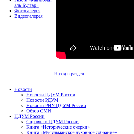
аль-Булгар»
Фотогалерея
Видеогалерея
Назад в раздел
Новости
Новости ЦДУМ России
Новости РДУМ
Новости РИУ ЦДУМ России
Обзор СМИ
ЦДУМ России
Справка о ЦДУМ России
Книга «Исторические очерки»
Книга «Мусульманское духовное собрание»