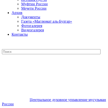
Муфтии России
Мечети России
Архив
Документы
Газета «Маглюмат аль-Булгар»
Фотогалерея
Видеогалерея
Контакты
Центральное духовное управление
мусульман России
Центральное духовное управление мусульман
России