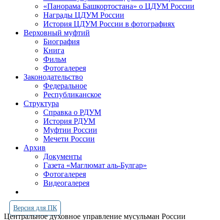
«Панорама Башкортостана» о ЦДУМ России
Награды ЦДУМ России
История ЦДУМ России в фотографиях
Верховный муфтий
Биография
Книга
Фильм
Фотогалерея
Законодательство
Федеральное
Республиканское
Структура
Справка о РДУМ
История РДУМ
Муфтии России
Мечети России
Архив
Документы
Газета «Маглюмат аль-Булгар»
Фотогалерея
Видеогалерея
Версия для ПК
Центральное духовное управление мусульман России