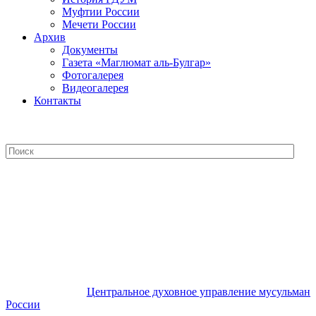
Муфтии России
Мечети России
Архив
Документы
Газета «Маглюмат аль-Булгар»
Фотогалерея
Видеогалерея
Контакты
Центральное духовное управление
мусульман России
Центральное духовное управление мусульман
России