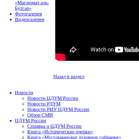
«Маглюмат аль-
Булгар»
Фотогалерея
Видеогалерея
Назад в раздел
Новости
Новости ЦДУМ России
Новости РДУМ
Новости РИУ ЦДУМ России
Обзор СМИ
ЦДУМ России
Справка о ЦДУМ России
Книга «Исторические очерки»
Книга «Мусульманское духовное собрание»