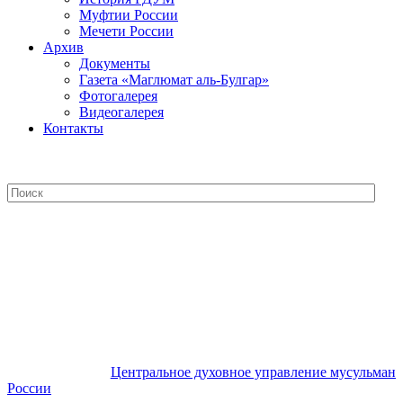
Муфтии России
Мечети России
Архив
Документы
Газета «Маглюмат аль-Булгар»
Фотогалерея
Видеогалерея
Контакты
Центральное духовное управление
мусульман России
Центральное духовное управление мусульман
России