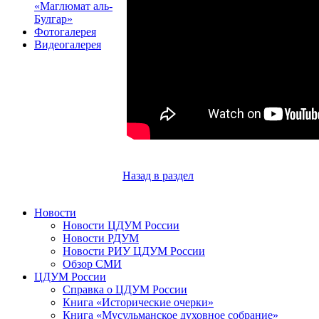
«Маглюмат аль-
Булгар»
Фотогалерея
Видеогалерея
Назад в раздел
Новости
Новости ЦДУМ России
Новости РДУМ
Новости РИУ ЦДУМ России
Обзор СМИ
ЦДУМ России
Справка о ЦДУМ России
Книга «Исторические очерки»
Книга «Мусульманское духовное собрание»