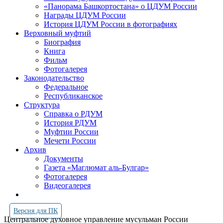
«Панорама Башкортостана» о ЦДУМ России
Награды ЦДУМ России
История ЦДУМ России в фотографиях
Верховный муфтий
Биография
Книга
Фильм
Фотогалерея
Законодательство
Федеральное
Республиканское
Структура
Справка о РДУМ
История РДУМ
Муфтии России
Мечети России
Архив
Документы
Газета «Маглюмат аль-Булгар»
Фотогалерея
Видеогалерея
Версия для ПК
Центральное духовное управление мусульман России