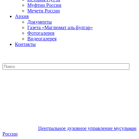
Муфтии России
Мечети России
Архив
Документы
Газета «Маглюмат аль-Булгар»
Фотогалерея
Видеогалерея
Контакты
Центральное духовное управление
мусульман России
Центральное духовное управление мусульман
России