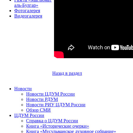
аль-Булгар»
Фотогалерея
Видеогалерея
Назад в раздел
Новости
Новости ЦДУМ России
Новости РДУМ
Новости РИУ ЦДУМ России
Обзор СМИ
ЦДУМ России
Справка о ЦДУМ России
Книга «Исторические очерки»
Книга «Мусульманское духовное собрание»