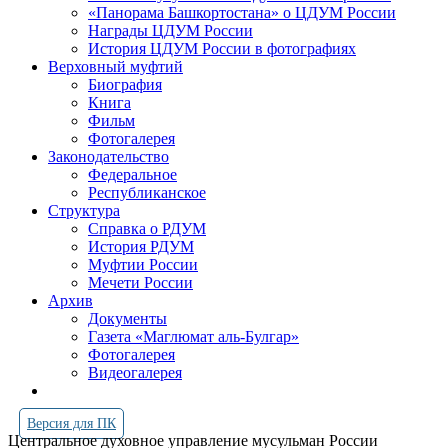
«Панорама Башкортостана» о ЦДУМ России
Награды ЦДУМ России
История ЦДУМ России в фотографиях
Верховный муфтий
Биография
Книга
Фильм
Фотогалерея
Законодательство
Федеральное
Республиканское
Структура
Справка о РДУМ
История РДУМ
Муфтии России
Мечети России
Архив
Документы
Газета «Маглюмат аль-Булгар»
Фотогалерея
Видеогалерея
Версия для ПК
Центральное духовное управление мусульман России