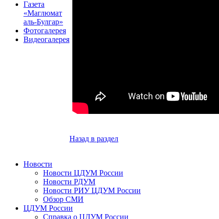
Газета
«Маглюмат
аль-Булгар»
Фотогалерея
Видеогалерея
Назад в раздел
Новости
Новости ЦДУМ России
Новости РДУМ
Новости РИУ ЦДУМ России
Обзор СМИ
ЦДУМ России
Справка о ЦДУМ России