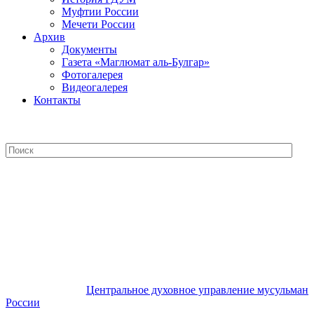
Муфтии России
Мечети России
Архив
Документы
Газета «Маглюмат аль-Булгар»
Фотогалерея
Видеогалерея
Контакты
Центральное духовное управление
мусульман России
Центральное духовное управление мусульман
России