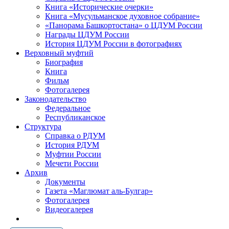
Книга «Исторические очерки»
Книга «Мусульманское духовное собрание»
«Панорама Башкортостана» о ЦДУМ России
Награды ЦДУМ России
История ЦДУМ России в фотографиях
Верховный муфтий
Биография
Книга
Фильм
Фотогалерея
Законодательство
Федеральное
Республиканское
Структура
Справка о РДУМ
История РДУМ
Муфтии России
Мечети России
Архив
Документы
Газета «Маглюмат аль-Булгар»
Фотогалерея
Видеогалерея