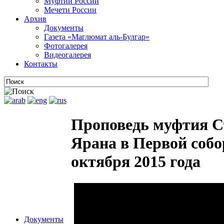
Муфтии России
Мечети России
Архив
Документы
Газета «Маглюмат аль-Булгар»
Фотогалерея
Видеогалерея
Контакты
Проповедь муфтия С
Ярана в Первой собо
октября 2015 года
Документы