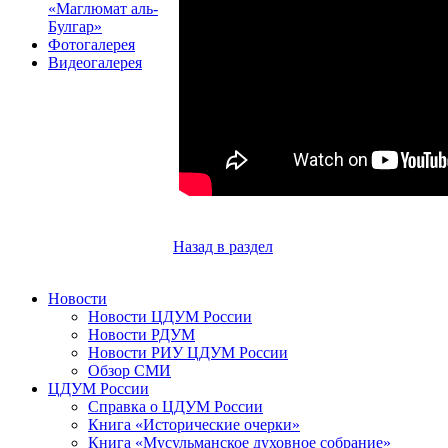
«Маглюмат аль-
Булгар»
Фотогалерея
Видеогалерея
Назад в раздел
Новости
Новости ЦДУМ России
Новости РДУМ
Новости РИУ ЦДУМ России
Обзор СМИ
ЦДУМ России
Справка о ЦДУМ России
Книга «Исторические очерки»
Книга «Мусульманское духовное собрание»