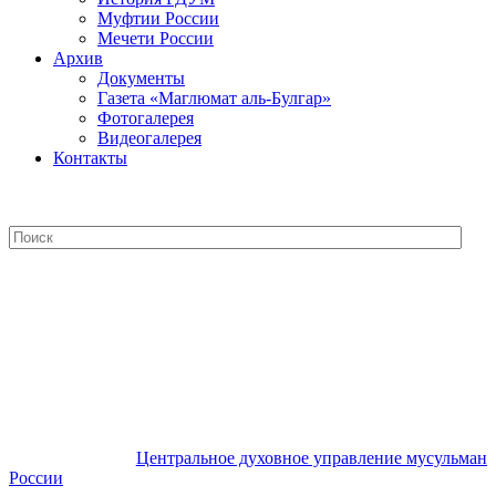
Муфтии России
Мечети России
Архив
Документы
Газета «Маглюмат аль-Булгар»
Фотогалерея
Видеогалерея
Контакты
Центральное духовное управление
мусульман России
Центральное духовное управление мусульман
России