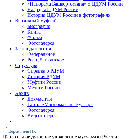
«Панорама Башкортостана» о ЦДУМ России
Награды ЦДУМ России
История ЦДУМ России в фотографиях
Верховный муфтий
Биография
Книга
Фильм
Фотогалерея
Законодательство
Федеральное
Республиканское
Структура
Справка о РДУМ
История РДУМ
Муфтии России
Мечети России
Архив
Документы
Газета «Маглюмат аль-Булгар»
Фотогалерея
Видеогалерея
Версия для ПК
Центральное духовное управление мусульман России