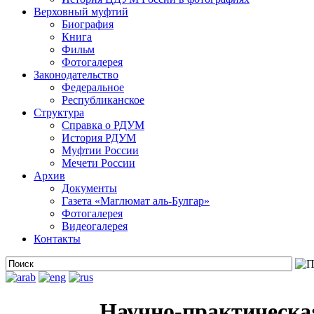
Верховный муфтий
Биография
Книга
Фильм
Фотогалерея
Законодательство
Федеральное
Республиканское
Структура
Справка о РДУМ
История РДУМ
Муфтии России
Мечети России
Архив
Документы
Газета «Маглюмат аль-Булгар»
Фотогалерея
Видеогалерея
Контакты
Научно-практическа