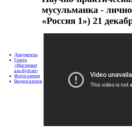
мусульманка - лично
«Россия 1») 21 декаб
Документы
Газета
«Маглюмат
аль-Булгар»
Фотогалерея
Видеогалерея