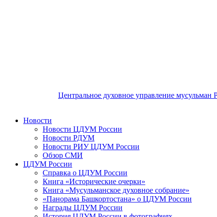
Центральное духовное управление мусульман 
Новости
Новости ЦДУМ России
Новости РДУМ
Новости РИУ ЦДУМ России
Обзор СМИ
ЦДУМ России
Справка о ЦДУМ России
Книга «Исторические очерки»
Книга «Мусульманское духовное собрание»
«Панорама Башкортостана» о ЦДУМ России
Награды ЦДУМ России
История ЦДУМ России в фотографиях