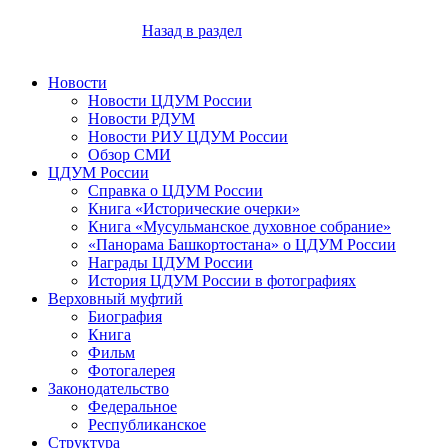
Назад в раздел
Новости
Новости ЦДУМ России
Новости РДУМ
Новости РИУ ЦДУМ России
Обзор СМИ
ЦДУМ России
Справка о ЦДУМ России
Книга «Исторические очерки»
Книга «Мусульманское духовное собрание»
«Панорама Башкортостана» о ЦДУМ России
Награды ЦДУМ России
История ЦДУМ России в фотографиях
Верховный муфтий
Биография
Книга
Фильм
Фотогалерея
Законодательство
Федеральное
Республиканское
Структура