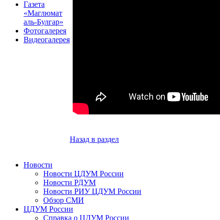
Газета
«Маглюмат
аль-Булгар»
Фотогалерея
Видеогалерея
Назад в раздел
Новости
Новости ЦДУМ России
Новости РДУМ
Новости РИУ ЦДУМ России
Обзор СМИ
ЦДУМ России
Справка о ЦДУМ России