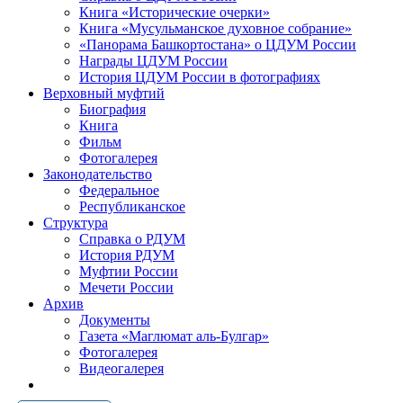
Книга «Исторические очерки»
Книга «Мусульманское духовное собрание»
«Панорама Башкортостана» о ЦДУМ России
Награды ЦДУМ России
История ЦДУМ России в фотографиях
Верховный муфтий
Биография
Книга
Фильм
Фотогалерея
Законодательство
Федеральное
Республиканское
Структура
Справка о РДУМ
История РДУМ
Муфтии России
Мечети России
Архив
Документы
Газета «Маглюмат аль-Булгар»
Фотогалерея
Видеогалерея