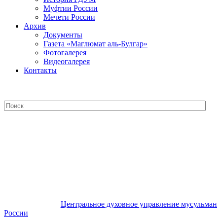
Муфтии России
Мечети России
Архив
Документы
Газета «Маглюмат аль-Булгар»
Фотогалерея
Видеогалерея
Контакты
Центральное духовное управление
мусульман России
Центральное духовное управление мусульман
России