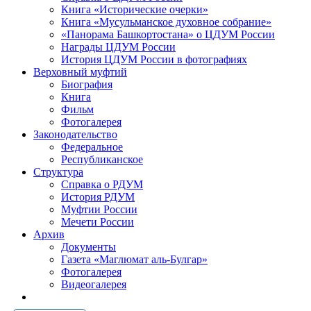
Книга «Исторические очерки»
Книга «Мусульманское духовное собрание»
«Панорама Башкортостана» о ЦДУМ России
Награды ЦДУМ России
История ЦДУМ России в фотографиях
Верховный муфтий
Биография
Книга
Фильм
Фотогалерея
Законодательство
Федеральное
Республиканское
Структура
Справка о РДУМ
История РДУМ
Муфтии России
Мечети России
Архив
Документы
Газета «Маглюмат аль-Булгар»
Фотогалерея
Видеогалерея