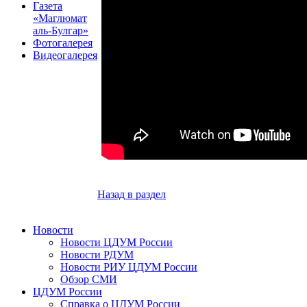
Газета
«Маглюмат
аль-Булгар»
Фотогалерея
Видеогалерея
Назад в раздел
Новости
Новости ЦДУМ России
Новости РДУМ
Новости РИУ ЦДУМ России
Обзор СМИ
ЦДУМ России
Справка о ЦДУМ России