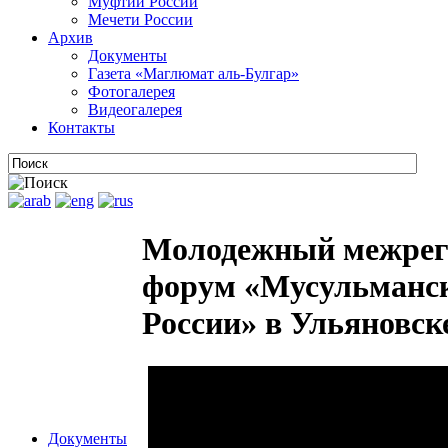
Муфтии России
Мечети России
Архив
Документы
Газета «Маглюмат аль-Булгар»
Фотогалерея
Видеогалерея
Контакты
Молодежный межрег
форум «Мусульманск
России» в Ульяновске
Документы