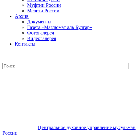
Муфтии России
Мечети России
Архив
Документы
Газета «Маглюмат аль-Булгар»
Фотогалерея
Видеогалерея
Контакты
Центральное духовное управление
мусульман России
Центральное духовное управление мусульман
России