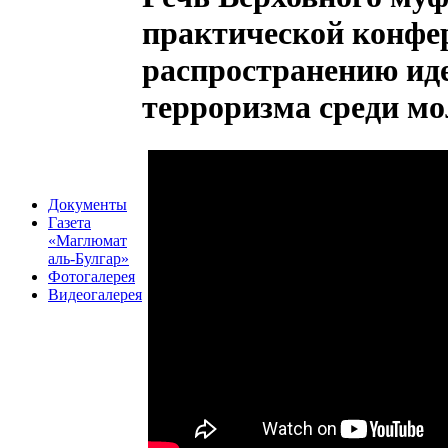
практической конфе
распространению ид
терроризма среди мо
Документы
Газета
«Маглюмат
аль-Булгар»
Фотогалерея
Видеогалерея