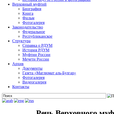
Верховный муфтий
Биография
Книга
Фильм
Фотогалерея
Законодательство
Федеральное
Республиканское
Структура
Справка о РДУМ
История РДУМ
Муфтии России
Мечети России
Архив
Документы
Газета «Маглюмат аль-Булгар»
Фотогалерея
Видеогалерея
Контакты
Речь Верховного му