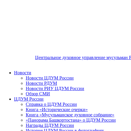
Центральное духовное управление мусульман 
Новости
Новости ЦДУМ России
Новости РДУМ
Новости РИУ ЦДУМ России
Обзор СМИ
ЦДУМ России
Справка о ЦДУМ России
Книга «Исторические очерки»
Книга «Мусульманское духовное собрание»
«Панорама Башкортостана» о ЦДУМ России
Награды ЦДУМ России
История ЦДУМ России в фотографиях