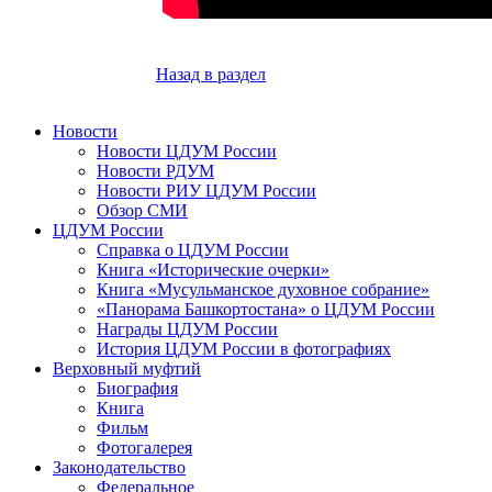
Назад в раздел
Новости
Новости ЦДУМ России
Новости РДУМ
Новости РИУ ЦДУМ России
Обзор СМИ
ЦДУМ России
Справка о ЦДУМ России
Книга «Исторические очерки»
Книга «Мусульманское духовное собрание»
«Панорама Башкортостана» о ЦДУМ России
Награды ЦДУМ России
История ЦДУМ России в фотографиях
Верховный муфтий
Биография
Книга
Фильм
Фотогалерея
Законодательство
Федеральное