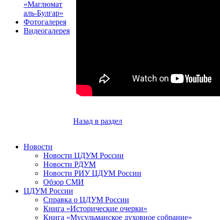
«Маглюмат
аль-Булгар»
Фотогалерея
Видеогалерея
Назад в раздел
Новости
Новости ЦДУМ России
Новости РДУМ
Новости РИУ ЦДУМ России
Обзор СМИ
ЦДУМ России
Справка о ЦДУМ России
Книга «Исторические очерки»
Книга «Мусульманское духовное собрание»