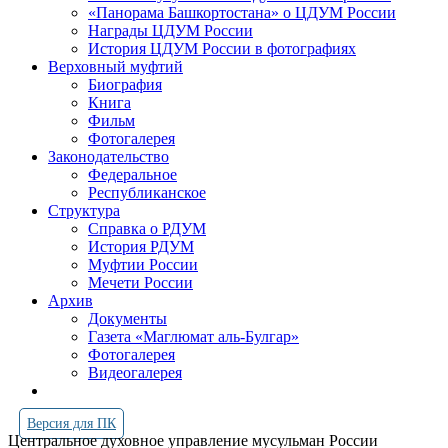
«Панорама Башкортостана» о ЦДУМ России
Награды ЦДУМ России
История ЦДУМ России в фотографиях
Верховный муфтий
Биография
Книга
Фильм
Фотогалерея
Законодательство
Федеральное
Республиканское
Структура
Справка о РДУМ
История РДУМ
Муфтии России
Мечети России
Архив
Документы
Газета «Маглюмат аль-Булгар»
Фотогалерея
Видеогалерея
Версия для ПК
Центральное духовное управление мусульман России