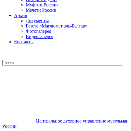
Муфтии России
Мечети России
Архив
Документы
Газета «Маглюмат аль-Булгар»
Фотогалерея
Видеогалерея
Контакты
Центральное духовное управление
мусульман России
Центральное духовное управление мусульман
России