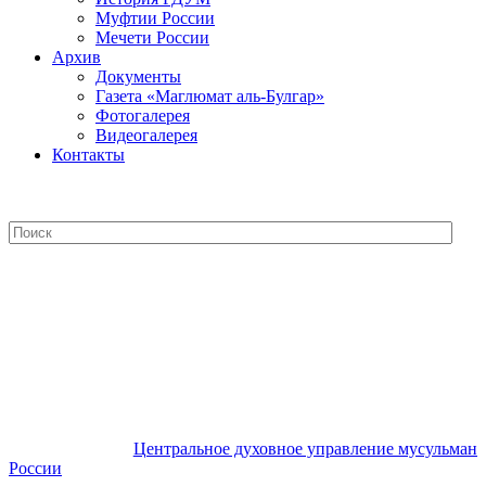
Муфтии России
Мечети России
Архив
Документы
Газета «Маглюмат аль-Булгар»
Фотогалерея
Видеогалерея
Контакты
Центральное духовное управление
мусульман России
Центральное духовное управление мусульман
России