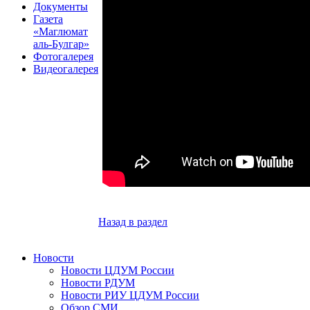
Документы
Газета
«Маглюмат
аль-Булгар»
Фотогалерея
Видеогалерея
Назад в раздел
Новости
Новости ЦДУМ России
Новости РДУМ
Новости РИУ ЦДУМ России
Обзор СМИ