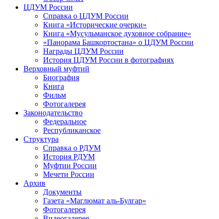
ЦДУМ России
Справка о ЦДУМ России
Книга «Исторические очерки»
Книга «Мусульманское духовное собрание»
«Панорама Башкортостана» о ЦДУМ России
Награды ЦДУМ России
История ЦДУМ России в фотографиях
Верховный муфтий
Биография
Книга
Фильм
Фотогалерея
Законодательство
Федеральное
Республиканское
Структура
Справка о РДУМ
История РДУМ
Муфтии России
Мечети России
Архив
Документы
Газета «Маглюмат аль-Булгар»
Фотогалерея
Видеогалерея