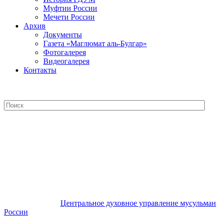
Муфтии России
Мечети России
Архив
Документы
Газета «Маглюмат аль-Булгар»
Фотогалерея
Видеогалерея
Контакты
Центральное духовное управление
мусульман России
Центральное духовное управление мусульман
России