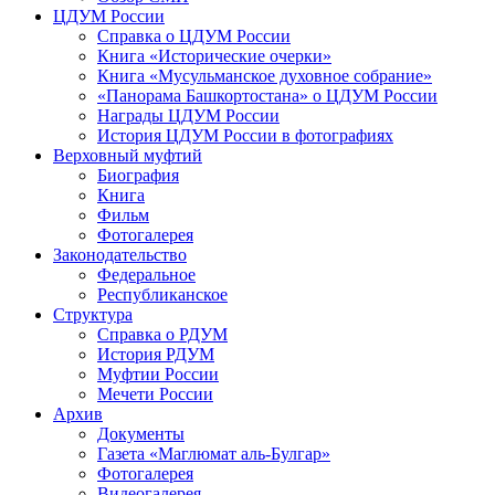
ЦДУМ России
Справка о ЦДУМ России
Книга «Исторические очерки»
Книга «Мусульманское духовное собрание»
«Панорама Башкортостана» о ЦДУМ России
Награды ЦДУМ России
История ЦДУМ России в фотографиях
Верховный муфтий
Биография
Книга
Фильм
Фотогалерея
Законодательство
Федеральное
Республиканское
Структура
Справка о РДУМ
История РДУМ
Муфтии России
Мечети России
Архив
Документы
Газета «Маглюмат аль-Булгар»
Фотогалерея
Видеогалерея