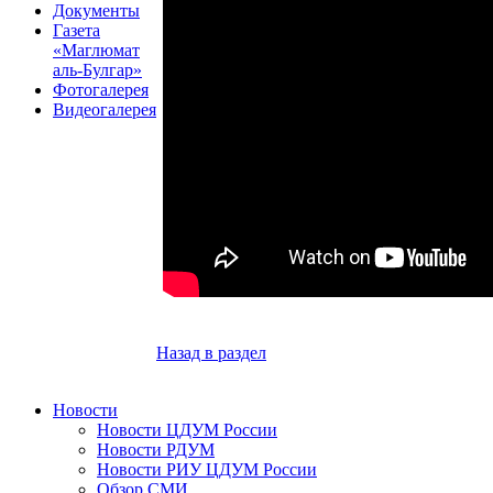
Документы
Газета
«Маглюмат
аль-Булгар»
Фотогалерея
Видеогалерея
Назад в раздел
Новости
Новости ЦДУМ России
Новости РДУМ
Новости РИУ ЦДУМ России
Обзор СМИ