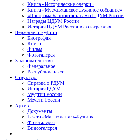
Книга «Исторические очерки»
Книга «Мусульманское духовное собрание»
«Панорама Башкортостана» о ЦДУМ России
Награды ЦДУМ России
История ЦДУМ России в фотографиях
Верховный муфтий
Биография
Книга
Фильм
Фотогалерея
Законодательство
Федеральное
Республиканское
Структура
Справка о РДУМ
История РДУМ
Муфтии России
Мечети России
Архив
Документы
Газета «Маглюмат аль-Булгар»
Фотогалерея
Видеогалерея