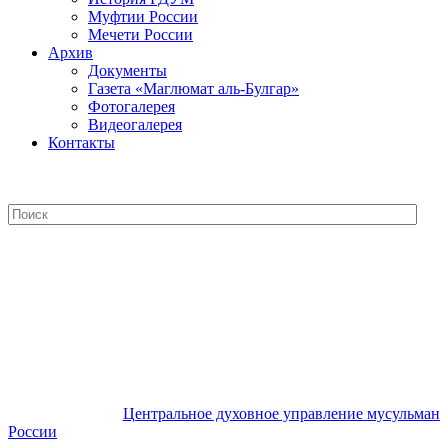
Муфтии России
Мечети России
Архив
Документы
Газета «Маглюмат аль-Булгар»
Фотогалерея
Видеогалерея
Контакты
Центральное духовное управление
мусульман России
Центральное духовное управление мусульман
России