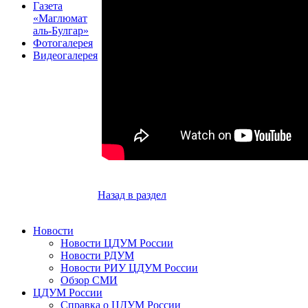
Газета
«Маглюмат
аль-Булгар»
Фотогалерея
Видеогалерея
Назад в раздел
Новости
Новости ЦДУМ России
Новости РДУМ
Новости РИУ ЦДУМ России
Обзор СМИ
ЦДУМ России
Справка о ЦДУМ России