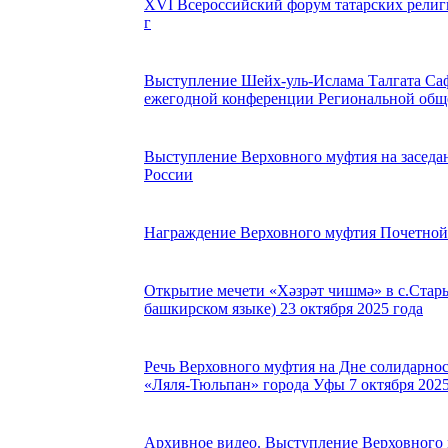
XVI Всероссийский форум татарских религ
г
Выступление Шейх-уль-Ислама Талгата Са
ежегодной конференции Региональной общ
Выступление Верховного муфтия на засед
России
Награждение Верховного муфтия Почетной 
Открытие мечети «Хәзрәт чишмә» в с.Стар
башкирском языке) 23 октября 2025 года
Речь Верховного муфтия на Дне солидарнос
«Ляля-Тюльпан» города Уфы 7 октября 2025
Архивное видео. Выступление Верховного м