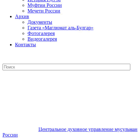
Муфтии России
Мечети России
Архив
Документы
Газета «Маглюмат аль-Булгар»
Фотогалерея
Видеогалерея
Контакты
Центральное духовное управление
мусульман России
Центральное духовное управление мусульман
России