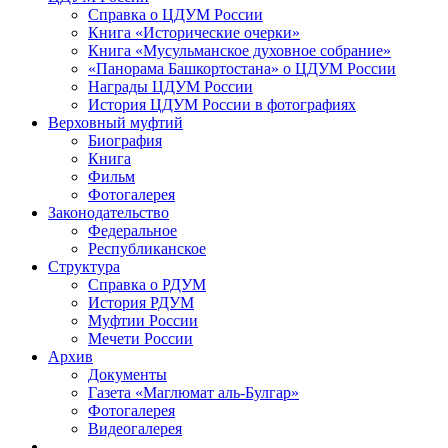
Справка о ЦДУМ России
Книга «Исторические очерки»
Книга «Мусульманское духовное собрание»
«Панорама Башкортостана» о ЦДУМ России
Награды ЦДУМ России
История ЦДУМ России в фотографиях
Верховный муфтий
Биография
Книга
Фильм
Фотогалерея
Законодательство
Федеральное
Республиканское
Структура
Справка о РДУМ
История РДУМ
Муфтии России
Мечети России
Архив
Документы
Газета «Маглюмат аль-Булгар»
Фотогалерея
Видеогалерея