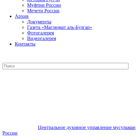
Муфтии России
Мечети России
Архив
Документы
Газета «Маглюмат аль-Булгар»
Фотогалерея
Видеогалерея
Контакты
Центральное духовное управление
мусульман России
Центральное духовное управление мусульман
России