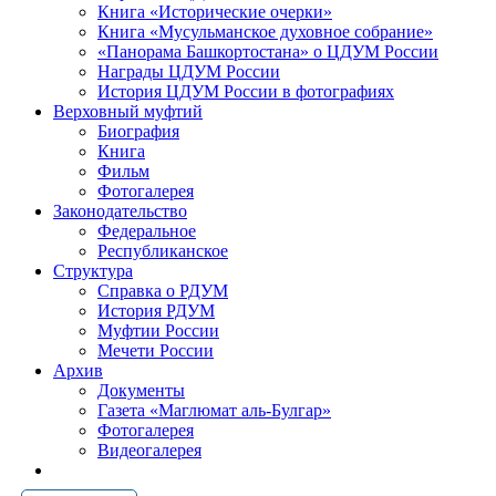
Книга «Исторические очерки»
Книга «Мусульманское духовное собрание»
«Панорама Башкортостана» о ЦДУМ России
Награды ЦДУМ России
История ЦДУМ России в фотографиях
Верховный муфтий
Биография
Книга
Фильм
Фотогалерея
Законодательство
Федеральное
Республиканское
Структура
Справка о РДУМ
История РДУМ
Муфтии России
Мечети России
Архив
Документы
Газета «Маглюмат аль-Булгар»
Фотогалерея
Видеогалерея