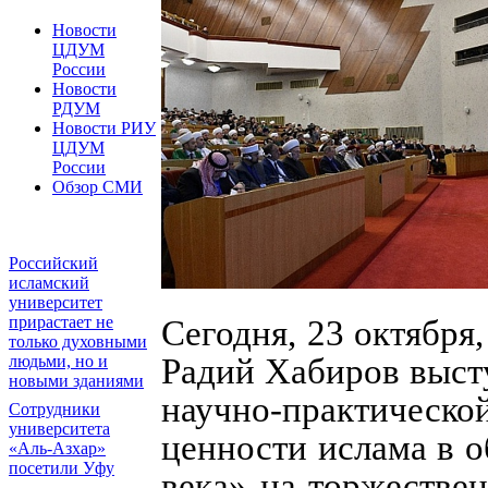
Новости
ЦДУМ
России
Новости
РДУМ
Новости РИУ
ЦДУМ
России
Обзор СМИ
Российский
исламский
университет
прирастает не
Сегодня, 23 октября
только духовными
людьми, но и
Радий Хабиров выст
новыми зданиями
научно-практиче
Сотрудники
университета
ценности ислама в 
«Аль-Азхар»
посетили Уфу
века» на торжестве