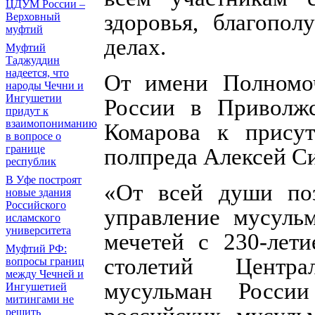
ЦДУМ России –
здоровья, благопо
Верховный
муфтий
делах.
Муфтий
Таджуддин
надеется, что
От имени Полномоч
народы Чечни и
Ингушетии
России в Приволжс
придут к
взаимопониманию
Комарова к прису
в вопросе о
границе
полпреда Алексей С
республик
В Уфе построят
«От всей души поз
новые здания
Российского
управление мусуль
исламского
университета
мечетей с 230-лет
Муфтий РФ:
столетий Центра
вопросы границ
между Чечней и
мусульман России
Ингушетией
митингами не
решить