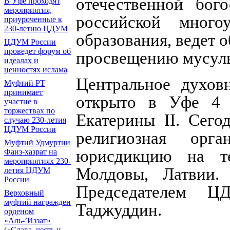
отечественной бог
В Уфе проходят
мероприятия,
российской много
приуроченные к
230-летию ЦДУМ
образования, ведет
ЦДУМ России
проведет форум об
просвещению мусу
идеалах и
ценностях ислама
Центральное духов
Муфтий РТ
принимает
открыто в Уфе 4 
участие в
торжествах по
Екатерины II. Сего
случаю 230-летия
ЦДУМ России
религиозная орга
Муфтий Удмуртии
юрисдикцию на те
Фаиз-хазрат на
мероприятиях 230-
Молдовы, Латвии.
летия ЦДУМ
России
Председателем Ц
Верховный
муфтий награжден
Таджуддин.
орденом
«Аль-’Иззат»
(«Слава, честь и