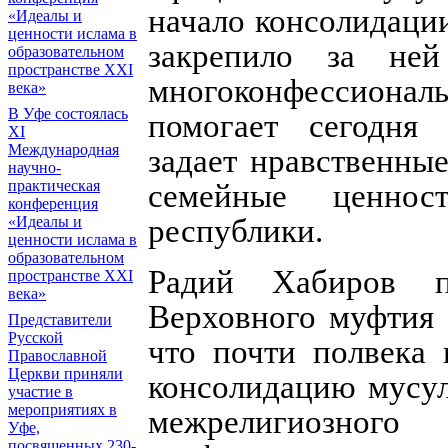
начало консолидации
«Идеалы и
ценности ислама в
закрепило за ней
образовательном
пространстве XXI
многоконфессионал
века»
В Уфе состоялась
помогает сегодня
XI
Международная
задает нравственны
научно-
практическая
семейные ценнос
конференция
«Идеалы и
республики.
ценности ислама в
образовательном
Радий Хабиров п
пространстве XXI
века»
Верховного муфтия 
Представители
Русской
что почти полвека
Православной
Церкви приняли
консолидацию мусул
участие в
мероприятиях в
межрелигиозн
Уфе,
посвященных 230-