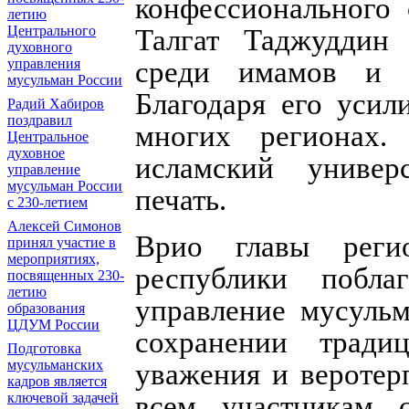
конфессионального 
летию
Центрального
Талгат Таджуддин 
духовного
управления
среди имамов и 
мусульман России
Благодаря его усил
Радий Хабиров
поздравил
многих регионах
Центральное
духовное
исламский универс
управление
мусульман России
печать.
с 230-летием
Алексей Симонов
Врио главы реги
принял участие в
мероприятиях,
республики побла
посвященных 230-
летию
управление мусуль
образования
ЦДУМ России
сохранении традиц
Подготовка
мусульманских
уважения и веротер
кадров является
ключевой задачей
всем участникам с