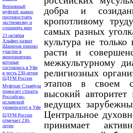
российских мусуль
Верховный
добра и созидан
муфтий: важно
противостоять
кропотливому труд
экстремизму и
сохранять мир
самых разных уголк
23 октября
культура не только
Альфит-хазрат
Шарипов принял
расти и совершенс
участие в
мероприятиях,
межкультурному ди
которые
состоялись в Уфе
религиозных органи
в честь 230-летия
ЦДУМ России
этапов в своем с
Муфтият Стамбула
высокий авторитет 
помогает строить
Российско-
ведущих зарубежны
исламский
университет в Уфе
Центральное духовн
ЦДУМ России
отмечает 230-
принимает актив
летие