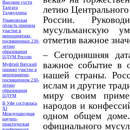
Высокие гости
летию Центрального
Талгата
Таджуддина
России. Руковод
Ульяновская
область приняла
мусульманскую ум
участие в
мероприятиях,
отметив важное знач
посвященных 230-
летию
образования
– Сегодняшняя да
ЦДУМ России
важное событие в 
Муфтий Вятский
принял участие в
нашей страны. Росс
мероприятии,
посвященном 230-
ислам и другие трад
летию
образования
миру своим пример
ЦДУМ
народов и конфесси
В Уфе состоялась
XI
одном общем доме.
Международная
научно-
официального мусул
практическая
конференция